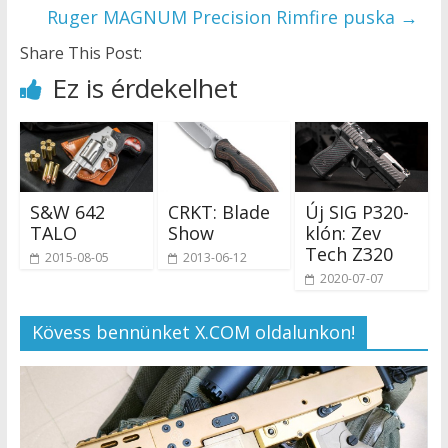
Ruger MAGNUM Precision Rimfire puska
→
Share This Post:
Ez is érdekelhet
S&W 642
CRKT: Blade
Új SIG P320-
TALO
Show
klón: Zev
Tech Z320
2015-08-05
2013-06-12
2020-07-07
Kövess bennünket X.COM oldalunkon!