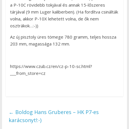
a P-10C rövidebb tokjával és annak 15-lőszeres
tárjával (9 mm Luger kaliberben). (Ha fordítva csinálták
volna, akkor P-10X lehetett volna, de ők nem
osztrákok…:-))
Az új pisztoly üres tömege 780 gramm, teljes hossza
203 mm, magassága 132 mm.
https://www.czub.cz/en/cz-p-10-sc.html?
___from_store=cz
←
Boldog Hans Gruberes – HK P7-es
karácsonyt!:-)