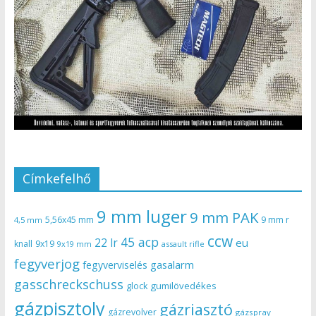
Címkefelhő
9 mm luger
9 mm PAK
5,56x45 mm
9 mm r
4,5 mm
ccw
45 acp
22 lr
eu
knall
9x19
9x19 mm
assault rifle
fegyverjog
gasalarm
fegyverviselés
gasschreckschuss
gumilövedékes
glock
gázpisztoly
gázriasztó
gázrevolver
gázspray