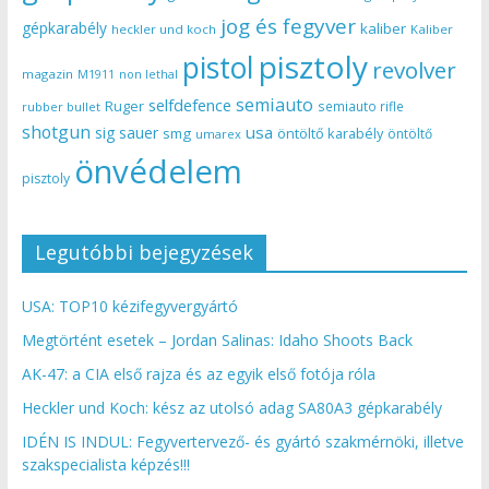
jog és fegyver
gépkarabély
kaliber
heckler und koch
Kaliber
pisztoly
pistol
revolver
magazin
non lethal
M1911
semiauto
selfdefence
Ruger
semiauto rifle
rubber bullet
shotgun
usa
sig sauer
smg
öntöltő karabély
öntöltő
umarex
önvédelem
pisztoly
Legutóbbi bejegyzések
USA: TOP10 kézifegyvergyártó
Megtörtént esetek – Jordan Salinas: Idaho Shoots Back
AK-47: a CIA első rajza és az egyik első fotója róla
Heckler und Koch: kész az utolsó adag SA80A3 gépkarabély
IDÉN IS INDUL: Fegyvertervező- és gyártó szakmérnöki, illetve
szakspecialista képzés!!!