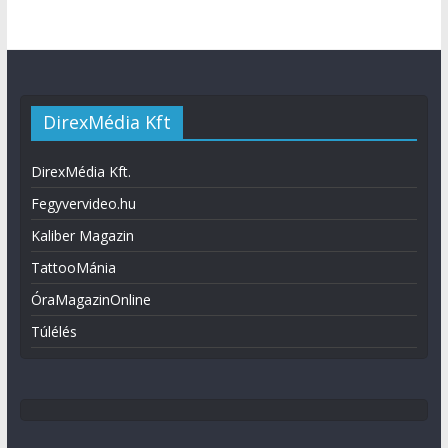
DirexMédia Kft
DirexMédia Kft.
Fegyvervideo.hu
Kaliber Magazin
TattooMánia
ÓraMagazinOnline
Túlélés