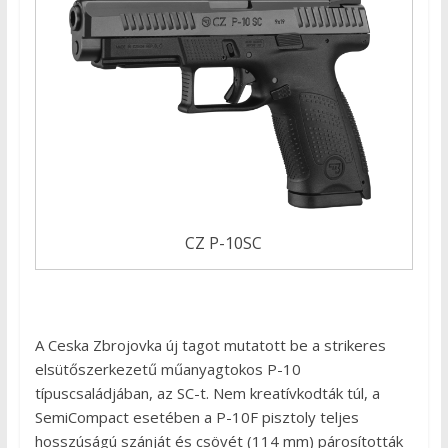
CZ P-10SC
A Ceska Zbrojovka új tagot mutatott be a strikeres
elsütőszerkezetű műanyagtokos P-10
típuscsaládjában, az SC-t. Nem kreatívkodták túl, a
SemiCompact esetében a P-10F pisztoly teljes
hosszúságú szánját és csövét (114 mm) párosították