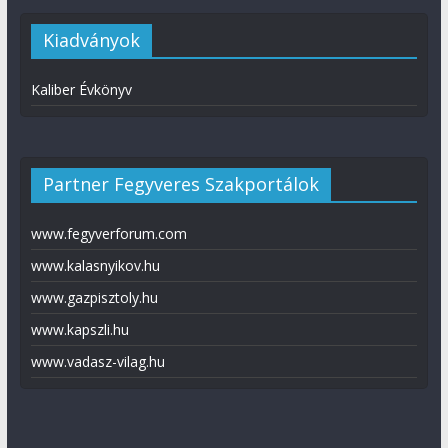
Kiadványok
Kaliber Évkönyv
Partner Fegyveres Szakportálok
www.fegyverforum.com
www.kalasnyikov.hu
www.gazpisztoly.hu
www.kapszli.hu
www.vadasz-vilag.hu