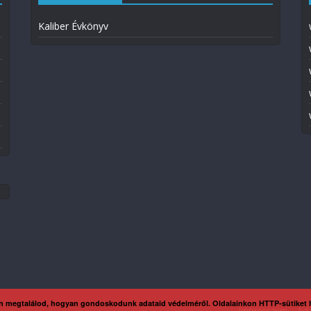
Kaliber Évkönyv
n megtalálod, hogyan gondoskodunk adataid védelméről. Oldalainkon HTTP-sütiket
Impresszum
Ada