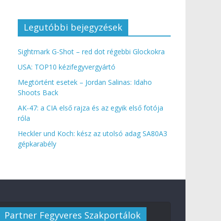
Legutóbbi bejegyzések
Sightmark G-Shot – red dot régebbi Glockokra
USA: TOP10 kézifegyvergyártó
Megtörtént esetek – Jordan Salinas: Idaho
Shoots Back
AK-47: a CIA első rajza és az egyik első fotója
róla
Heckler und Koch: kész az utolsó adag SA80A3
gépkarabély
Partner Fegyveres Szakportálok