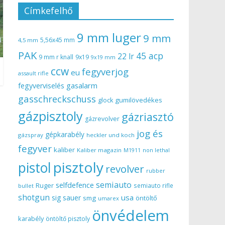
Címkefelhő
9 mm luger
9 mm
5,56x45 mm
4,5 mm
PAK
45 acp
22 lr
9 mm r knall
9x19
9x19 mm
ccw
fegyverjog
eu
assault rifle
gasalarm
fegyverviselés
gasschreckschuss
gumilövedékes
glock
gázpisztoly
gázriasztó
gázrevolver
jog és
gépkarabély
gázspray
heckler und koch
fegyver
kaliber
Kaliber magazin
non lethal
M1911
pisztoly
pistol
revolver
rubber
semiauto
selfdefence
Ruger
semiauto rifle
bullet
shotgun
usa
sig sauer
smg
öntöltő
umarex
önvédelem
karabély
öntöltő pisztoly