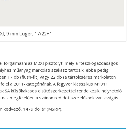
XI, 9 mm Luger, 17/22+1
 el forgalmazni az M2XI pisztolyt, mely a “teszkógazdaságos-
elyhez műanyag markolati szakasz tartozik, ebbe pedig
ben 17 db (flush-fit) vagy 22 db (a tártölcséres markolaton
gfelel a 2011-kategóriának. A fegyver klasszikus M1911
ak SA külsőkakasos elsütőszerkezettel rendelkezik, helyretoló
atnak megfelelően a szánon red dot szereléknek van kivágás.
en kedvező, 1479 dollár (MSRP).