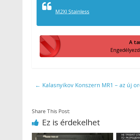
M2XI Stainless
A ta
Engedélyezd a
←
Kalasnyikov Konszern MR1 – az új or
Share This Post:
Ez is érdekelhet