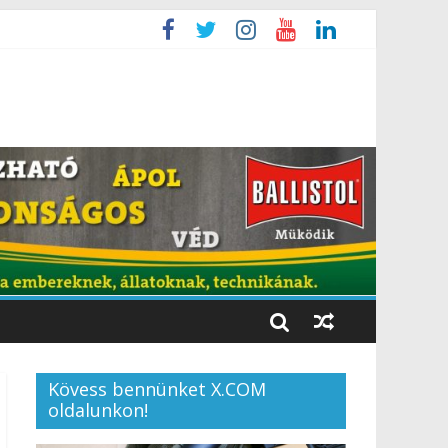
Kövess bennünket X.COM
oldalunkon!