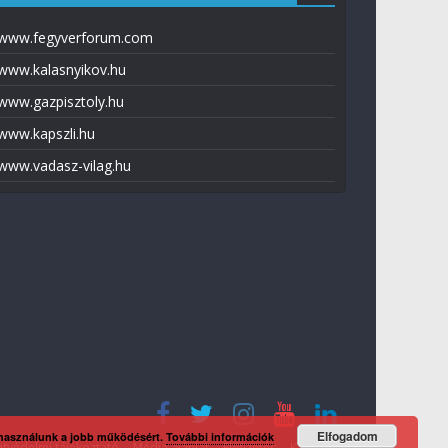
www.fegyverforum.com
www.kalasnyikov.hu
www.gazpisztoly.hu
www.kapszli.hu
www.vadasz-vilag.hu
Elfogadom
 használunk a jobb működésért.
További információk
tvédelmi tájékoztató
Média ajánlat
Előfizetés
Kapcsolat