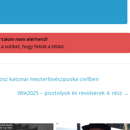
rtalom nem elérhető!
 sütiket, hogy felold a tiltást.
osz katonai mesterlövészpuska civilben
IWA2025 – pisztolyok és revolverek 4. rész
→