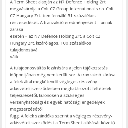
A Term Sheet alapján az N7 Defence Holding Zrt.
megvásárolja a Colt CZ Group International s.r.o. Colt
CZ Hungary Zrt.-ben fennálló 51 százalékos
részesedését. A tranzakció eredményeként – annak
zárása
esetén – az N7 Defence Holding Zrt. a Colt CZ
Hungary Zrt. kizárólagos, 100 százalékos
tulajdonosává
válik.
A tulajdonosváltás lezárására a jelen tájékoztatás
időpontjában még nem került sor. A tranzakció zárása
a felek által megkötendő végleges részvény-
adásvételi szerződésben meghatározott feltételek
teljesülésétől, különösen a szükséges
versenyhatósági és egyéb hatósági engedélyek
megszerzésétől
függ. A felek szándéka szerint a végleges részvény-
adásvételi szerződést a Term Sheet aláírását követő