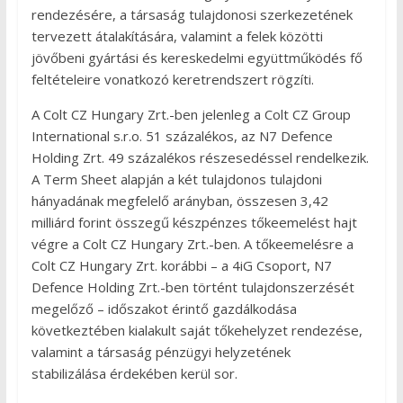
rendezésére, a társaság tulajdonosi szerkezetének
tervezett átalakítására, valamint a felek közötti
jövőbeni gyártási és kereskedelmi együttműködés fő
feltételeire vonatkozó keretrendszert rögzíti.
A Colt CZ Hungary Zrt.-ben jelenleg a Colt CZ Group
International s.r.o. 51 százalékos, az N7 Defence
Holding Zrt. 49 százalékos részesedéssel rendelkezik.
A Term Sheet alapján a két tulajdonos tulajdoni
hányadának megfelelő arányban, összesen 3,42
milliárd forint összegű készpénzes tőkeemelést hajt
végre a Colt CZ Hungary Zrt.-ben. A tőkeemelésre a
Colt CZ Hungary Zrt. korábbi – a 4iG Csoport, N7
Defence Holding Zrt.-ben történt tulajdonszerzését
megelőző – időszakot érintő gazdálkodása
következtében kialakult saját tőkehelyzet rendezése,
valamint a társaság pénzügyi helyzetének
stabilizálása érdekében kerül sor.