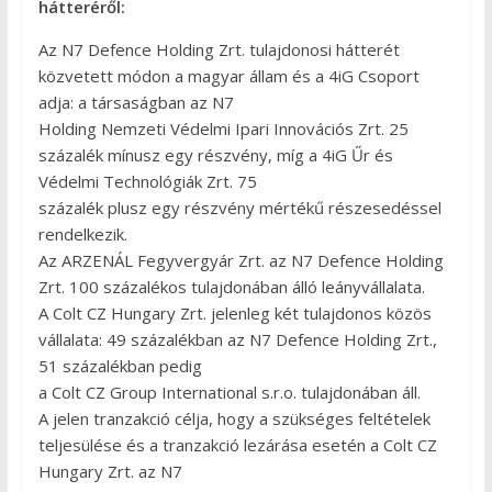
hátteréről:
Az N7 Defence Holding Zrt. tulajdonosi hátterét
közvetett módon a magyar állam és a 4iG Csoport
adja: a társaságban az N7
Holding Nemzeti Védelmi Ipari Innovációs Zrt. 25
százalék mínusz egy részvény, míg a 4iG Űr és
Védelmi Technológiák Zrt. 75
százalék plusz egy részvény mértékű részesedéssel
rendelkezik.
Az ARZENÁL Fegyvergyár Zrt. az N7 Defence Holding
Zrt. 100 százalékos tulajdonában álló leányvállalata.
A Colt CZ Hungary Zrt. jelenleg két tulajdonos közös
vállalata: 49 százalékban az N7 Defence Holding Zrt.,
51 százalékban pedig
a Colt CZ Group International s.r.o. tulajdonában áll.
A jelen tranzakció célja, hogy a szükséges feltételek
teljesülése és a tranzakció lezárása esetén a Colt CZ
Hungary Zrt. az N7