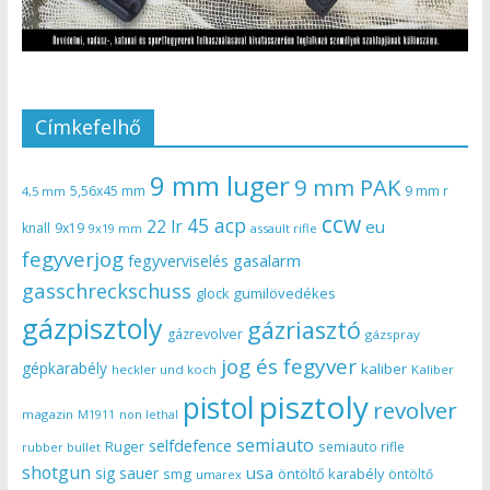
Címkefelhő
9 mm luger
9 mm PAK
5,56x45 mm
9 mm r
4,5 mm
ccw
45 acp
22 lr
eu
knall
9x19
9x19 mm
assault rifle
fegyverjog
gasalarm
fegyverviselés
gasschreckschuss
gumilövedékes
glock
gázpisztoly
gázriasztó
gázrevolver
gázspray
jog és fegyver
gépkarabély
kaliber
heckler und koch
Kaliber
pisztoly
pistol
revolver
magazin
non lethal
M1911
semiauto
selfdefence
Ruger
semiauto rifle
rubber bullet
shotgun
usa
sig sauer
smg
öntöltő karabély
öntöltő
umarex