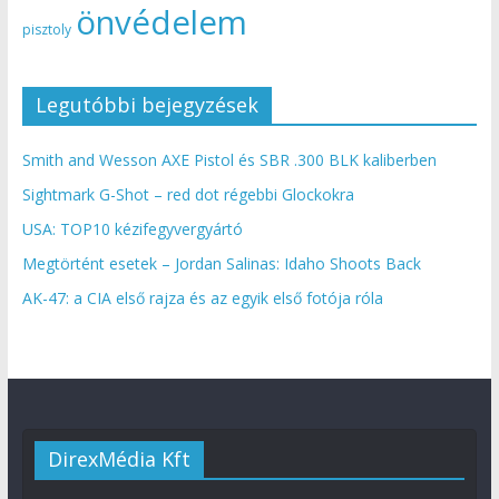
önvédelem
pisztoly
Legutóbbi bejegyzések
Smith and Wesson AXE Pistol és SBR .300 BLK kaliberben
Sightmark G-Shot – red dot régebbi Glockokra
USA: TOP10 kézifegyvergyártó
Megtörtént esetek – Jordan Salinas: Idaho Shoots Back
AK-47: a CIA első rajza és az egyik első fotója róla
DirexMédia Kft