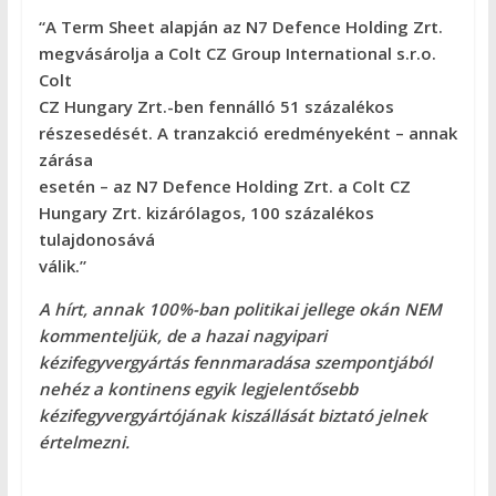
“A Term Sheet alapján az N7 Defence Holding Zrt.
megvásárolja a Colt CZ Group International s.r.o.
Colt
CZ Hungary Zrt.-ben fennálló 51 százalékos
részesedését. A tranzakció eredményeként – annak
zárása
esetén – az N7 Defence Holding Zrt. a Colt CZ
Hungary Zrt. kizárólagos, 100 százalékos
tulajdonosává
válik.”
A hírt, annak 100%-ban politikai jellege okán NEM
kommenteljük, de a hazai nagyipari
kézifegyvergyártás fennmaradása szempontjából
nehéz a kontinens egyik legjelentősebb
kézifegyvergyártójának kiszállását biztató jelnek
értelmezni.