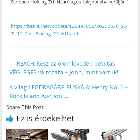
Defence Holding Zrt. kizárólagos tulajdonába kerüljön.”
https://bet.hu/newkibdata/129493009/20260630_SD
T_RT_Colt_Binding_TS_HUN.pdf
←
REACH: kész az ólomlövedék-betiltás
VÉGLEGES változata – jobb, mint vártuk!
A világ LEGDRÁGÁBB PUSKÁJA: Henry No. 1 –
Rock Island Auction
→
Share This Post:
Ez is érdekelhet