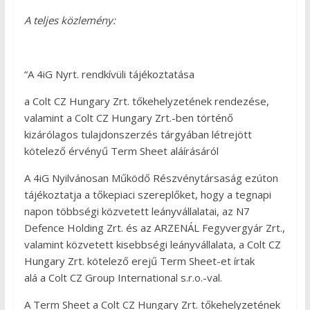
A teljes közlemény:
“A 4iG Nyrt. rendkívüli tájékoztatása
a Colt CZ Hungary Zrt. tőkehelyzetének rendezése,
valamint a Colt CZ Hungary Zrt.-ben történő
kizárólagos tulajdonszerzés tárgyában létrejött
kötelező érvényű Term Sheet aláírásáról
A 4iG Nyilvánosan Működő Részvénytársaság ezúton
tájékoztatja a tőkepiaci szereplőket, hogy a tegnapi
napon többségi közvetett leányvállalatai, az N7
Defence Holding Zrt. és az ARZENÁL Fegyvergyár Zrt.,
valamint közvetett kisebbségi leányvállalata, a Colt CZ
Hungary Zrt. kötelező erejű Term Sheet-et írtak
alá a Colt CZ Group International s.r.o.-val.
A Term Sheet a Colt CZ Hungary Zrt. tőkehelyzetének