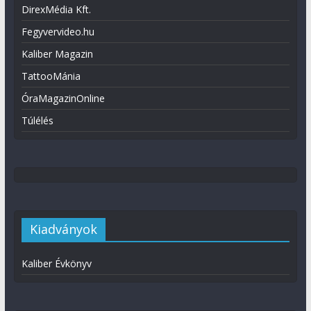
DirexMédia Kft.
Fegyvervideo.hu
Kaliber Magazin
TattooMánia
ÓraMagazinOnline
Túlélés
Kiadványok
Kaliber Évkönyv