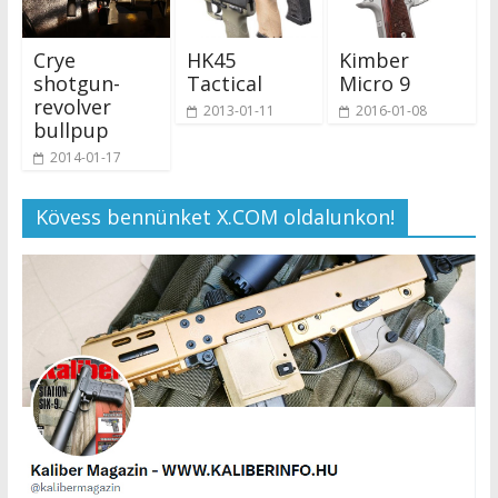
Crye
HK45
Kimber
shotgun-
Tactical
Micro 9
revolver
2013-01-11
2016-01-08
bullpup
2014-01-17
Kövess bennünket X.COM oldalunkon!