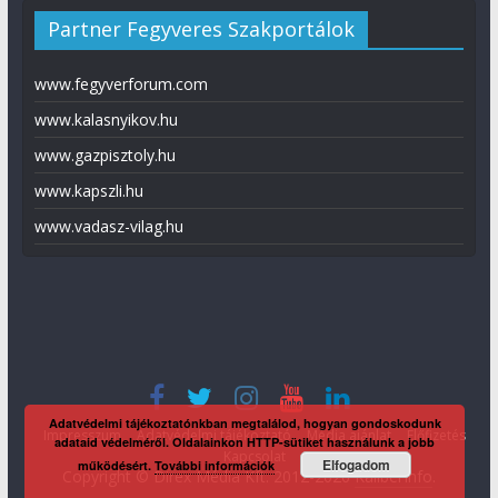
Partner Fegyveres Szakportálok
www.fegyverforum.com
www.kalasnyikov.hu
www.gazpisztoly.hu
www.kapszli.hu
www.vadasz-vilag.hu
Adatvédelmi tájékoztatónkban megtalálod, hogyan gondoskodunk
Impresszum
Adatvédelmi tájékoztató
Média ajánlat
Előfizetés
adataid védelméről. Oldalainkon HTTP-sütiket használunk a jobb
Kapcsolat
Elfogadom
működésért.
További információk
Copyright © Direx Média Kft. 2012-2026
KaliberInfo
.