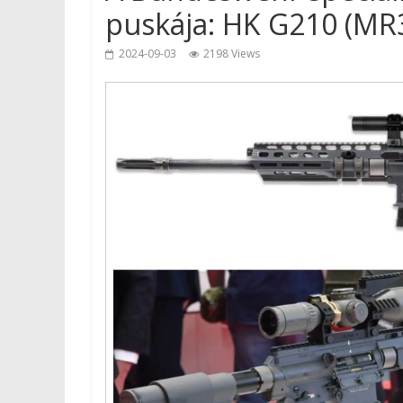
puskája: HK G210 (MR
2024-09-03
2198 Views