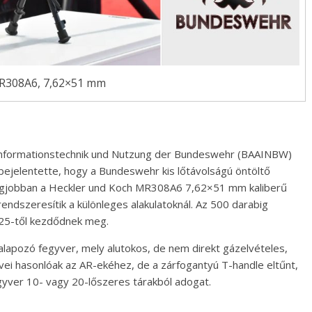
R308A6, 7,62×51 mm
Informationstechnik und Nutzung der Bundeswehr (BAAINBW)
ejelentette, hogy a Bundeswehr kis lőtávolságú öntöltő
gjobban a Heckler und Koch MR308A6 7,62×51 mm kaliberű
rendszeresítik a különleges alakulatoknál. Az 500 darabig
025-től kezdődnek meg.
apozó fegyver, mely alutokos, de nem direkt gázelvételes,
ei hasonlóak az AR-ekéhez, de a zárfogantyú T-handle eltűnt,
fegyver 10- vagy 20-lőszeres tárakból adogat.