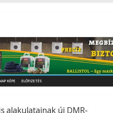
NAP KÉPE
ELŐFIZETÉS
s alakulatainak új DMR-