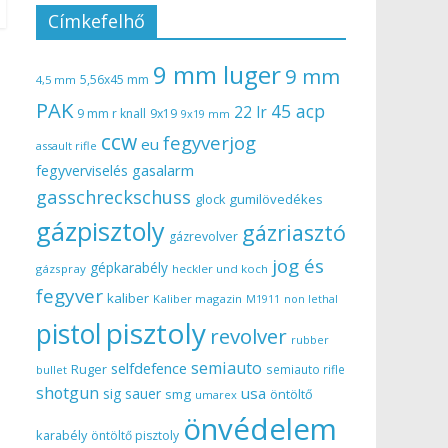
Címkefelhő
9 mm luger
9 mm
5,56x45 mm
4,5 mm
PAK
45 acp
22 lr
9 mm r knall
9x19
9x19 mm
ccw
fegyverjog
eu
assault rifle
gasalarm
fegyverviselés
gasschreckschuss
gumilövedékes
glock
gázpisztoly
gázriasztó
gázrevolver
jog és
gépkarabély
gázspray
heckler und koch
fegyver
kaliber
Kaliber magazin
non lethal
M1911
pisztoly
pistol
revolver
rubber
semiauto
selfdefence
Ruger
semiauto rifle
bullet
shotgun
usa
sig sauer
smg
öntöltő
umarex
önvédelem
karabély
öntöltő pisztoly