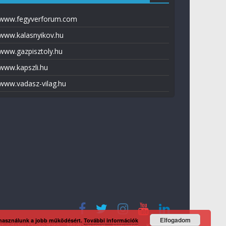
www.fegyverforum.com
www.kalasnyikov.hu
www.gazpisztoly.hu
www.kapszli.hu
www.vadasz-vilag.hu
Elfogadom
 használunk a jobb működésért.
További információk
tvédelmi tájékoztató
Média ajánlat
Előfizetés
Kapcsolat