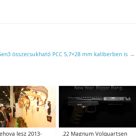
en3 összecsukható PCC 5,7×28 mm kaliberben is
→
Fehova lesz 2013-
.22 Magnum Volquartsen