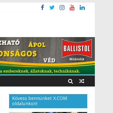
Kövess bennünket X.COM
oldalunkon!