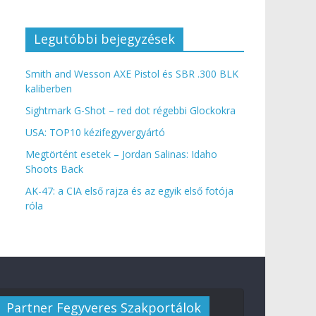
Legutóbbi bejegyzések
Smith and Wesson AXE Pistol és SBR .300 BLK
kaliberben
Sightmark G-Shot – red dot régebbi Glockokra
USA: TOP10 kézifegyvergyártó
Megtörtént esetek – Jordan Salinas: Idaho
Shoots Back
AK-47: a CIA első rajza és az egyik első fotója
róla
Partner Fegyveres Szakportálok