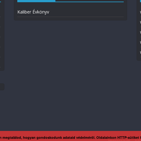
Kaliber Évkönyv
n megtalálod, hogyan gondoskodunk adataid védelméről. Oldalainkon HTTP-sütiket
Impresszum
Ada