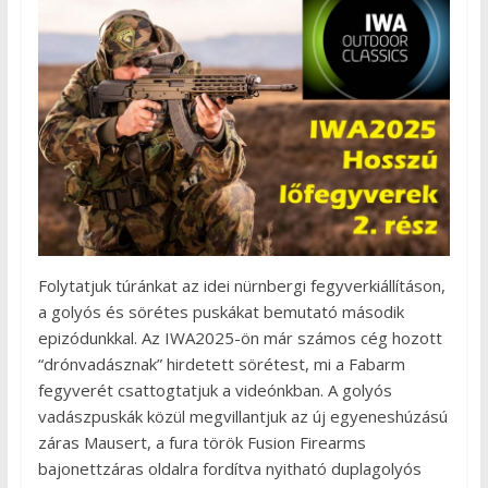
Folytatjuk túránkat az idei nürnbergi fegyverkiállításon,
a golyós és sörétes puskákat bemutató második
epizódunkkal. Az IWA2025-ön már számos cég hozott
“drónvadásznak” hirdetett sörétest, mi a Fabarm
fegyverét csattogtatjuk a videónkban. A golyós
vadászpuskák közül megvillantjuk az új egyeneshúzású
záras Mausert, a fura török Fusion Firearms
bajonettzáras oldalra fordítva nyitható duplagolyós