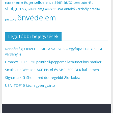
semiauto
selfdefence
Ruger
semiauto rifle
rubber bullet
shotgun
usa
sig sauer
smg
öntöltő karabély
öntöltő
umarex
önvédelem
pisztoly
Legutóbbi bejegyzések
Rendőrségi ÖNVÉDELMI TANÁCSOK – egyfajta HÜLYESÉGI
verseny:-)
Umarex TPX50 .50 paintball/pepperball/traumatikus marker
Smith and Wesson AXE Pistol és SBR .300 BLK kaliberben
Sightmark G-Shot – red dot régebbi Glockokra
USA: TOP10 kézifegyvergyártó