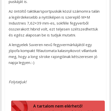
puskáját is.
Az öntöltő taktikai/sportpuskák közül számomra talán
a legérdekesebb a nyitóképen is szereplő M+M
Industries 7,62×39 mm-es, sokféle fegyverből
összerakott hibrid volt, ezt teljesen szétszedhettük
és egész alaposan be is tudjuk mutatni.
A lengyelek Suveren nevű fegyvermárkájától egy
jópofa kompakt félautomata kalasnyikovot villantunk
meg, hogy a long stroke rajongóinak kétszeresen jó
napja legyen.:-)
Folytatjuk!
A tartalom nem elérhető!