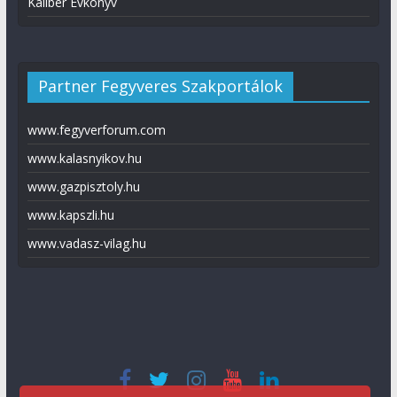
Kaliber Évkönyv
Partner Fegyveres Szakportálok
www.fegyverforum.com
www.kalasnyikov.hu
www.gazpisztoly.hu
www.kapszli.hu
www.vadasz-vilag.hu