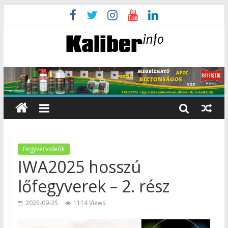
Fegyvervideók
IWA2025 hosszú
lőfegyverek – 2. rész
2025-09-25
1114 Views