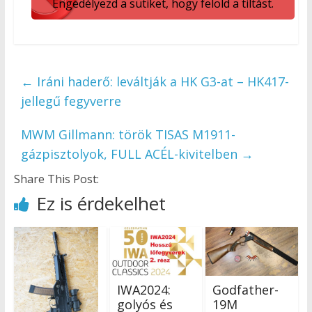
Engedélyezd a sütiket, hogy felold a tiltást.
←
Iráni haderő: leváltják a HK G3-at – HK417-
jellegű fegyverre
MWM Gillmann: török TISAS M1911-
gázpisztolyok, FULL ACÉL-kivitelben
→
Share This Post:
Ez is érdekelhet
IWA2024:
Godfather-
golyós és
19M