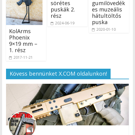
sörétes
gumilövedék
puskák 2.
es muzeális
rész
hátultöltős
puska
2024-06-19
2020-01-10
KolArms
Phoenix
9×19 mm –
1. rész
2017-11-21
Kövess bennünket X.COM oldalunkon!