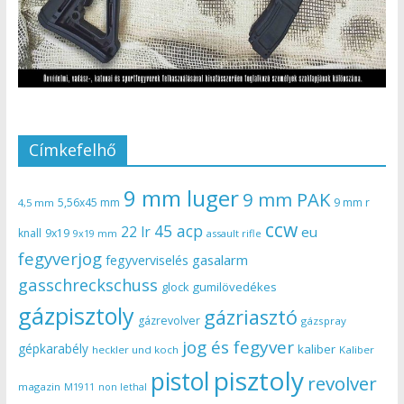
Címkefelhő
9 mm luger
9 mm PAK
5,56x45 mm
9 mm r
4,5 mm
ccw
45 acp
22 lr
eu
knall
9x19
9x19 mm
assault rifle
fegyverjog
gasalarm
fegyverviselés
gasschreckschuss
gumilövedékes
glock
gázpisztoly
gázriasztó
gázrevolver
gázspray
jog és fegyver
gépkarabély
kaliber
heckler und koch
Kaliber
pisztoly
pistol
revolver
magazin
non lethal
M1911