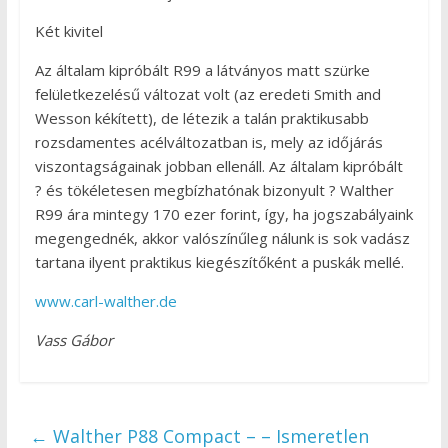
Két kivitel
Az általam kipróbált R99 a látványos matt szürke
felületkezelésű változat volt (az eredeti Smith and
Wesson kékített), de létezik a talán praktikusabb
rozsdamentes acélváltozatban is, mely az időjárás
viszontagságainak jobban ellenáll. Az általam kipróbált
? és tökéletesen megbízhatónak bizonyult ? Walther
R99 ára mintegy 170 ezer forint, így, ha jogszabályaink
megengednék, akkor valószínűleg nálunk is sok vadász
tartana ilyent praktikus kiegészítőként a puskák mellé.
www.carl-walther.de
Vass Gábor
←
Walther P88 Compact – – Ismeretlen