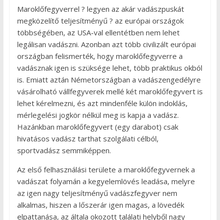
Maroklőfegyverrel ? legyen az akár vadászpuskát
megközelítő teljesítményű ? az európai országok
többségében, az USA-val ellentétben nem lehet
legálisan vadászni. Azonban azt több civilizált európai
országban felismerték, hogy maroklőfegyverre a
vadásznak igen is szüksége lehet, több praktikus okból
is. Emiatt aztán Németországban a vadászengedélyre
vásárolható vállfegyverek mellé két maroklőfegyvert is
lehet kérelmezni, és azt mindenféle külön indoklás,
mérlegelési jogkör nélkül meg is kapja a vadász.
Hazánkban maroklőfegyvert (egy darabot) csak
hivatásos vadász tarthat szolgálati célból,
sportvadász semmiképpen.
Az első felhasználási területe a maroklőfegyvernek a
vadászat folyamán a kegyelemlövés leadása, melyre
az igen nagy teljesítményű vadászfegyver nem
alkalmas, hiszen a lőszerár igen magas, a lövedék
elpattanása, az általa okozott találati helyből nagy