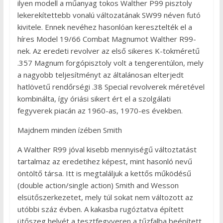
ilyen modell a műanyag tokos Walther P99 pisztoly
lekerekítettebb vonalú változatának SW99 néven futó
kivitele. Ennek nevéhez hasonlóan keresztelték el a
híres Model 19/66 Combat Magnumot Walther R99-
nek. Az eredeti revolver az első sikeres K-tokméretű
.357 Magnum forgópisztoly volt a tengerentúlon, mely
a nagyobb teljesítményt az általánosan elterjedt
hatlövetű rendőrségi .38 Special revolverek méretével
kombinálta, így óriási sikert ért el a szolgálati
fegyverek piacán az 1960-as, 1970-es években.
Majdnem minden ízében Smith
A Walther R99 jóval kisebb mennyiségű változtatást
tartalmaz az eredetihez képest, mint hasonló nevű
öntöltő társa. Itt is megtaláljuk a kettős működésű
(double action/single action) Smith and Wesson
elsütőszerkezetet, mely túl sokat nem változott az
utóbbi száz évben. A kakasba rugóztatva épített
ütőszeg helyét a tesztfegyveren a tűzfalba beépített