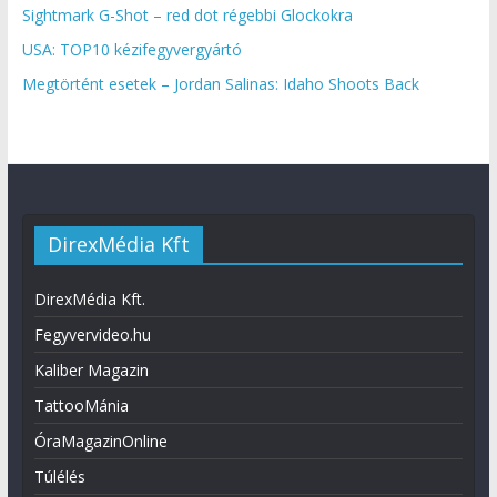
Sightmark G-Shot – red dot régebbi Glockokra
USA: TOP10 kézifegyvergyártó
Megtörtént esetek – Jordan Salinas: Idaho Shoots Back
DirexMédia Kft
DirexMédia Kft.
Fegyvervideo.hu
Kaliber Magazin
TattooMánia
ÓraMagazinOnline
Túlélés