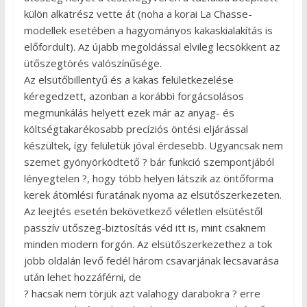
külön alkatrész vette át (noha a korai La Chasse-
modellek esetében a hagyományos kakaskialakítás is
előfordult). Az újabb megoldással elvileg lecsökkent az
ütőszegtörés valószínűsége.
Az elsütőbillentyű és a kakas felületkezelése
kéregedzett, azonban a korábbi forgácsolásos
megmunkálás helyett ezek már az anyag- és
költségtakarékosabb precíziós öntési eljárással
készültek, így felületük jóval érdesebb. Ugyancsak nem
szemet gyönyörködtető ? bár funkció szempontjából
lényegtelen ?, hogy több helyen látszik az öntőforma
kerek átömlési furatának nyoma az elsütőszerkezeten.
Az leejtés esetén bekövetkező véletlen elsütéstől
passzív ütőszeg-biztosítás véd itt is, mint csaknem
minden modern forgón. Az elsütőszerkezethez a tok
jobb oldalán levő fedél három csavarjának lecsavarása
után lehet hozzáférni, de
? hacsak nem törjük azt valahogy darabokra ? erre