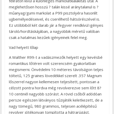
feliraton kívül a különleges markolatkialakítás utal. A
meglehetősen hosszú ? talán kissé aránytalanul is ?
műanyag/gumi markolat a P99 pisztolyéra hasonlít
ujjbemélyedéseivel, és cserélhető hátsórészével is.
Ez utóbbiból két darab jár a fegyver rendkívül igényes
tároló/hordtáskájában, a nagyobbik méretű valóban
csak a hatalmas kezűek igényeinek felel meg.
Vad helyett lőlap
A Walther R99-t a vadászmezők helyett egy kevésbé
romantikus lőtéren volt szerencsém gyakorlatban
megismerni. Önvédelmi 10 méteres távolságon teljes
töltetű, 125 graines lövedékkel szerelt .357 Magnum
lőszerrel nagyon kellemesen teljesített, pontosan a
célzott pontra hordva még revolverezve sem lőtt 8?
10 centinél nagyobb szórást. A rövid csőből adódóan
persze egészen látványos tűzijáték keletkezett, de a
nagy tömegű, 980 grammos, teljesen acélépítésű
revolver jótékonyan tompította a hátrarúgást.