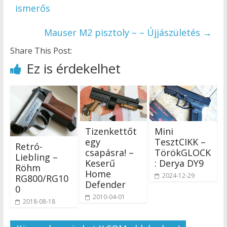
ismerős
Mauser M2 pisztoly – – Újjászületés
→
Share This Post:
Ez is érdekelhet
Tizenkettőt
Mini
egy
TesztCIKK –
Retró-
csapásra! –
TörökGLOCK
Liebling –
Keserű
: Derya DY9
Röhm
Home
2024-12-29
RG800/RG10
Defender
0
2010-04-01
2018-08-18