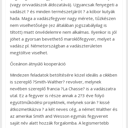
(vagy orvvadászok áldozatává). Ugyancsak fenyegeti a
vadászt ? és minden természetjárót ? a kóbor kutyák
hada. Maga a vadászfegyver nagy mérete, tűzkészen
nem viselhetősége (ez általában jogszabályilag is
tiltott) miatt önvédelemre nem alkalmas. Ilyenkor is jól
jöhet a gyorsan bevethető maroklőfegyver, melyet a
vadász pl. Németországban a vadászterületen
megtöltve viselhet.
Óceánon átnyúló kooperáció
Mindezen feladatok betöltésére közel ideális a cikkben
is szereplő ?Smith-Walther? revolver, melynek
nevében szereplő francia ?La Chasse? is a vadászatra
utal. Ez a fegyver is része annak a 2?3 éve folyó
együttműködési projektnek, melynek során ? kissé
átkozmetikázva ? a két neves cég, a német Walther és
az amerikai Smith and Wesson egymás fegyvereit
saját név alatt hozzák forgalomba. A legismertebb