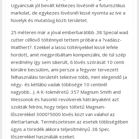
Ugyancsak jól bevált kétkezes lövésnél a futurisztikus
markolat, de egykezes lövésnél kissé nyomta az íve a
hüvelyk és mutatóujj közti területet.
25 méteren már a jóval emberbarátibb .38 Special wad
cutter céllövő tölténnyel tettem próbára a ?vadász-
Walthert?. Ezekkel a lassú töltényekkel kissé lefele
hordott, amit megpróbáltam kompenzálni, de túl szép
eredmény így sem sikerült, 6 lövés szórását 10 centi
körülire becsülöm, ami persze a fegyver tervezett
felhasználási területét tekintve több, mint elegendő (a
négy- és kétlábú vadak többsége 10 centinél
nagyobb…). A K-tokméretű .357 Magnum Smith and
Wessonok és hasonló revolverek hátrányaként azt
szokták felróni, hogy teljes töltetű Magnum-
lőszerekkel 3000?5000 lövés közt van valahol az
élettartamuk. Természetesen az esetek többségében
úgyis a töredék akkora teljesítményű .38 Spec.
lőszerekkel használják ezeket.