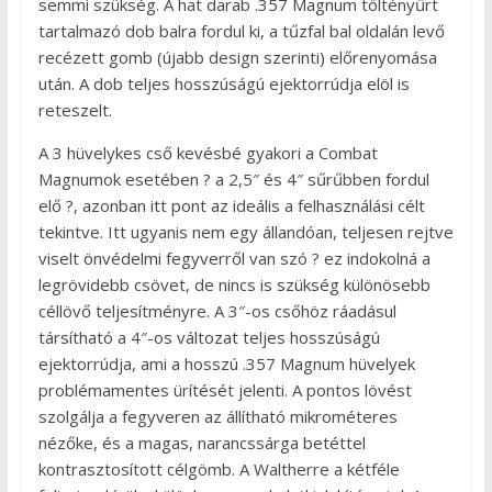
semmi szükség. A hat darab .357 Magnum töltényűrt
tartalmazó dob balra fordul ki, a tűzfal bal oldalán levő
recézett gomb (újabb design szerinti) előrenyomása
után. A dob teljes hosszúságú ejektorrúdja elöl is
reteszelt.
A 3 hüvelykes cső kevésbé gyakori a Combat
Magnumok esetében ? a 2,5″ és 4″ sűrűbben fordul
elő ?, azonban itt pont az ideális a felhasználási célt
tekintve. Itt ugyanis nem egy állandóan, teljesen rejtve
viselt önvédelmi fegyverről van szó ? ez indokolná a
legrövidebb csövet, de nincs is szükség különösebb
céllövő teljesítményre. A 3″-os csőhöz ráadásul
társítható a 4″-os változat teljes hosszúságú
ejektorrúdja, ami a hosszú .357 Magnum hüvelyek
problémamentes ürítését jelenti. A pontos lövést
szolgálja a fegyveren az állítható mikrométeres
nézőke, és a magas, narancssárga betéttel
kontrasztosított célgömb. A Waltherre a kétféle