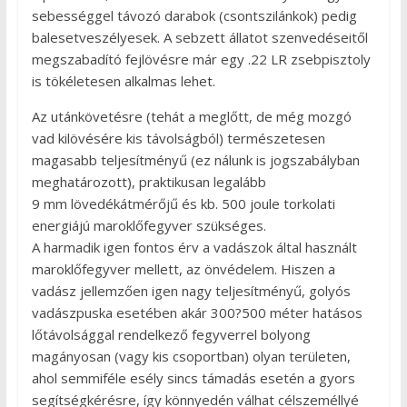
sebességgel távozó darabok (csontszilánkok) pedig
balesetveszélyesek. A sebzett állatot szenvedéseitől
megszabadító fejlövésre már egy .22 LR zsebpisztoly
is tökéletesen alkalmas lehet.
Az utánkövetésre (tehát a meglőtt, de még mozgó
vad kilövésére kis távolságból) természetesen
magasabb teljesítményű (ez nálunk is jogszabályban
meghatározott), praktikusan legalább
9 mm lövedékátmérőjű és kb. 500 joule torkolati
energiájú maroklőfegyver szükséges.
A harmadik igen fontos érv a vadászok által használt
maroklőfegyver mellett, az önvédelem. Hiszen a
vadász jellemzően igen nagy teljesítményű, golyós
vadászpuska esetében akár 300?500 méter hatásos
lőtávolsággal rendelkező fegyverrel bolyong
magányosan (vagy kis csoportban) olyan területen,
ahol semmiféle esély sincs támadás esetén a gyors
segítségkérésre, így könnyedén válhat célszeméllyé