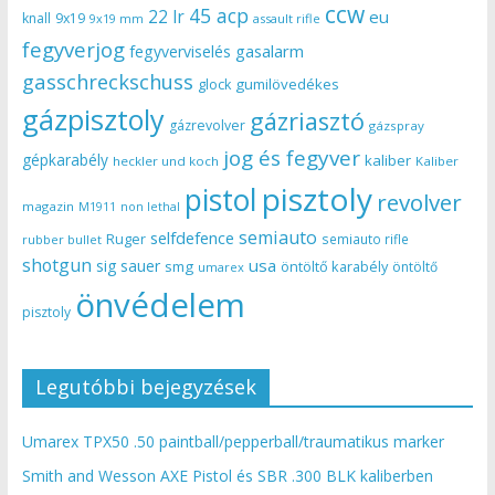
ccw
45 acp
22 lr
eu
knall
9x19
9x19 mm
assault rifle
fegyverjog
gasalarm
fegyverviselés
gasschreckschuss
gumilövedékes
glock
gázpisztoly
gázriasztó
gázrevolver
gázspray
jog és fegyver
gépkarabély
kaliber
heckler und koch
Kaliber
pisztoly
pistol
revolver
magazin
non lethal
M1911
semiauto
selfdefence
Ruger
semiauto rifle
rubber bullet
shotgun
usa
sig sauer
smg
öntöltő karabély
öntöltő
umarex
önvédelem
pisztoly
Legutóbbi bejegyzések
Umarex TPX50 .50 paintball/pepperball/traumatikus marker
Smith and Wesson AXE Pistol és SBR .300 BLK kaliberben