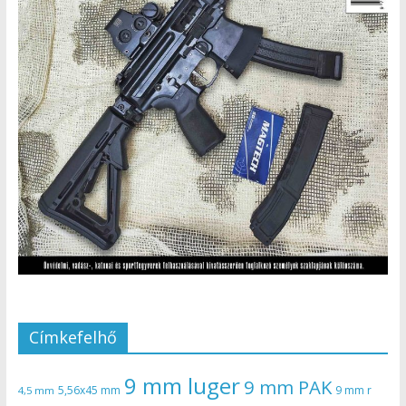
Címkefelhő
9 mm luger
9 mm PAK
5,56x45 mm
9 mm r
4,5 mm