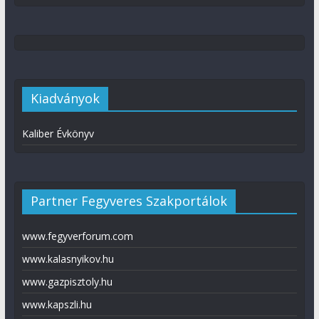
Kiadványok
Kaliber Évkönyv
Partner Fegyveres Szakportálok
www.fegyverforum.com
www.kalasnyikov.hu
www.gazpisztoly.hu
www.kapszli.hu