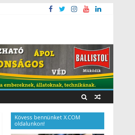
Kövess bennünket X.COM
oldalunkon!