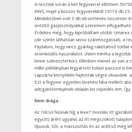
A tesztek során a két fegyverrel ellőttem 50?5
RWS, majd a koszos fegyverekből 10?10 db CS-
Mindeközben volt 3 db elcsettenés összesen és 
öntöltő gázpisztolyokkal szerintem elfogadhat
Érdekes még, hogy kipróbáltam utóbb Umarex ria
(de szinte láthatóan lassú szánmozgással), a r
Fájdalom, hogy nincs gyárilag rakétalövő toldat
örömködős használatot. (Nem mintha a legtöbb 
lenne szilveszterkor). Ellenben menet az van a 
millió példányban legyártott toldat passzol is bel
Lapzárta környékén hajtottak végre olvasóink a 
Ezt a fegyver egyetlen kivetési hiba mellett abs
adogatótömbjének oldalán kis repedés lett. Így 
Nem drága
Az ?olcsó húsnak híg a leve? mondás itt igazából
együtt) árért ugyanis az itt megszokott tulajd
típusok. Sőt, a masszivitás és az acélcső még ki