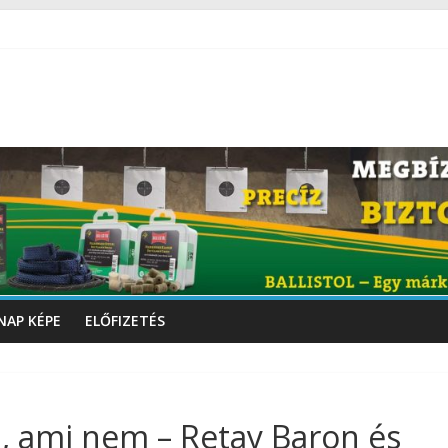
NAP KÉPE
ELŐFIZETÉS
n, ami nem – Retay Baron és