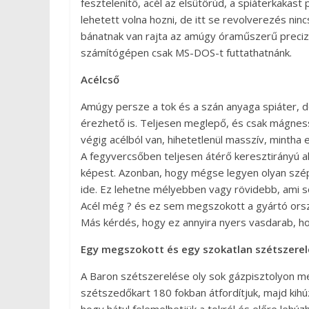
fesztelenítő, acél az elsütőrúd, a spiáterkakast
lehetett volna hozni, de itt se revolverezés nin
bánatnak van rajta az amúgy óraműszerű preciz
számítógépen csak MS-DOS-t futtathatnánk.
Acélcső
Amúgy persze a tok és a szán anyaga spiáter, d
érezhető is. Teljesen meglepő, és csak mágness
végig acélból van, hihetetlenül masszív, mintha
A fegyvercsőben teljesen átérő keresztirányú a
képest. Azonban, hogy mégse legyen olyan szép 
ide. Ez lehetne mélyebben vagy rövidebb, ami 
Acél még ? és ez sem megszokott a gyártó orsz
Más kérdés, hogy ez annyira nyers vasdarab, h
Egy megszokott és egy szokatlan szétszerel
A Baron szétszerelése oly sok gázpisztolyon me
szétszedőkart 180 fokban átfordítjuk, majd kihú