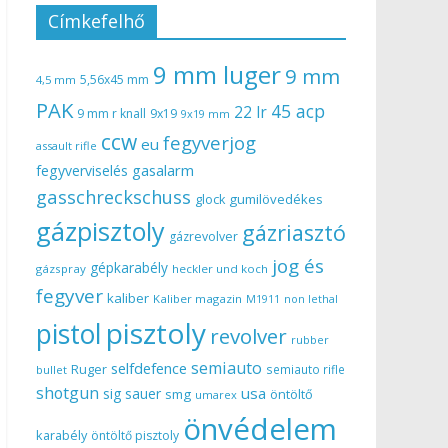
Címkefelhő
9 mm luger
9 mm
5,56x45 mm
4,5 mm
PAK
45 acp
22 lr
9 mm r knall
9x19
9x19 mm
ccw
fegyverjog
eu
assault rifle
gasalarm
fegyverviselés
gasschreckschuss
gumilövedékes
glock
gázpisztoly
gázriasztó
gázrevolver
jog és
gépkarabély
gázspray
heckler und koch
fegyver
kaliber
Kaliber magazin
non lethal
M1911
pisztoly
pistol
revolver
rubber
semiauto
selfdefence
Ruger
semiauto rifle
bullet
shotgun
usa
sig sauer
smg
öntöltő
umarex
önvédelem
karabély
öntöltő pisztoly