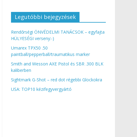
Legutóbbi bejegyzések
Rendőrségi ÖNVÉDELMI TANÁCSOK – egyfajta
HÜLYESÉGI verseny:-)
Umarex TPX50 .50
paintball/pepperball/traumatikus marker
Smith and Wesson AXE Pistol és SBR .300 BLK
kaliberben
Sightmark G-Shot – red dot régebbi Glockokra
USA: TOP10 kézifegyvergyártó