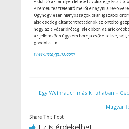
A dühítő az, amilyen lehetett volna egy kicsit tö
A remek fesztelenítő mellől elhagyni a revolvere
Úgyhogy ezen hiányosságok okán igazából öröm
akik esetleg eltántoríthatatlanok az öntöltő gázp
hogy az a vásárlóréteg, aki ebben az árfekvésb
az jellemzően úgysem hordja csőre töltve, sőt, v
gondolja… n
www.retayguns.com
←
Egy Weihrauch másik ruhában – Ge
Magyar fe
Share This Post:
Ez is érdekelhet