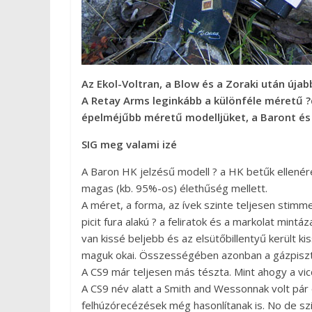
Az Ekol-Voltran, a Blow és a Zoraki után új
A Retay Arms leginkább a különféle méretű ?d
épelméjűbb méretű modelljüket, a Baront és 
SIG meg valami izé
A Baron HK jelzésű modell ? a HK betűk ellenér
magas (kb. 95%-os) élethűség mellett.
A méret, a forma, az ívek szinte teljesen stim
picit fura alakú ? a feliratok és a markolat mi
van kissé beljebb és az elsütőbillentyű került 
maguk okai. Összességében azonban a gázpiszto
A CS9 már teljesen más tészta. Mint ahogy a vicc 
A CS9 név alatt a Smith and Wessonnak volt pár
felhúzórecézések még hasonlítanak is. No de sz