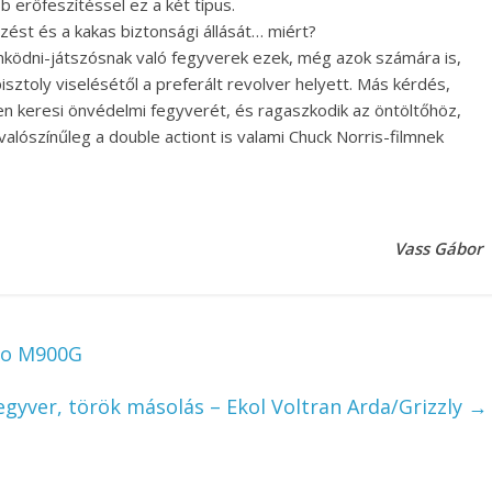
bb erőfeszítéssel ez a két típus.
zést és a kakas biztonsági állását… miért?
ködni-játszósnak való fegyverek ezek, még azok számára is,
isztoly viselésétől a preferált revolver helyett. Más kérdés,
en keresi önvédelmi fegyverét, és ragaszkodik az öntöltőhöz,
alószínűleg a double actiont is valami Chuck Norris-filmnek
Vass Gábor
co M900G
gyver, török másolás – Ekol Voltran Arda/Grizzly
→