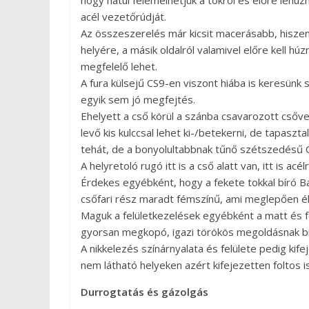
hogy hátul felemelhetjük a tokról és előre lehúzha
acél vezetőrúdját.
Az összeszerelés már kicsit macerásabb, hiszen
helyére, a másik oldalról valamivel előre kell h
megfelelő lehet.
A fura külsejű CS9-en viszont hiába is keresünk
egyik sem jó megfejtés.
Ehelyett a cső körül a szánba csavarozott csőv
levő kis kulccsal lehet ki-/betekerni, de tapasz
tehát, de a bonyolultabbnak tűnő szétszedésű 
A helyretoló rugó itt is a cső alatt van, itt is acél
Érdekes egyébként, hogy a fekete tokkal bíró Ba
csőfari rész maradt fémszínű, ami meglepően él
Maguk a felületkezelések egyébként a matt és fé
gyorsan megkopó, igazi törökös megoldásnak bi
A nikkelezés színárnyalata és felülete pedig ki
nem látható helyeken azért kifejezetten foltos is
Durrogtatás és gázolgás