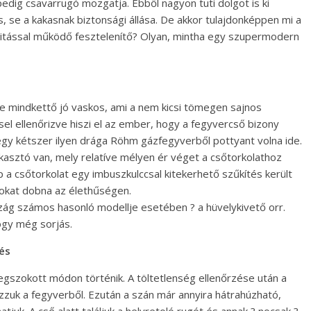
 pedig csavarrugó mozgatja. Ebből nagyon tuti dolgot is ki
cs, se a kakasnak biztonsági állása. De akkor tulajdonképpen mi a
itással működő fesztelenítő? Olyan, mintha egy szupermodern
e mindkettő jó vaskos, ami a nem kicsi tömegen sajnos
el ellenőrizve hiszi el az ember, hogy a fegyvercső bizony
 egy kétszer ilyen drága Röhm gázfegyverből pottyant volna ide.
kasztó van, mely relatíve mélyen ér véget a csőtorkolathoz
a csőtorkolat egy imbuszkulccsal kitekerhető szűkítés került
sokat dobna az élethűségen.
ág számos hasonló modellje esetében ? a hüvelykivető orr.
ogy még sorjás.
és
gszokott módon történik. A töltetlenség ellenőrzése után a
zzuk a fegyverből. Ezután a szán már annyira hátrahúzható,