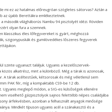
e mi ez az hatalmas előreugróan szögletes sátorvas? Aztán a
bb az újabb Berettákra emlékeztetnek.
g a második világháborús Nambu 94 pisztolyét idézi. Röviden
ezért olyan fura a szemnek.
en klasszikus éles lőfegyvereket is gyárt, méghozzá
kák, szigonypuskák és gumilövedékes lőszeres fegyverek
ettájukon.
ül szinte ugyanazt találjuk. Ugyanis a kezelőszervek-
 közös alkatrész, mint a különböző. Még a tárak is azonosak,
r. A tárak acéltestűek, kétsorosak és még véletlenül sem
 9 mm PAK fér, míg a kompaktabb CS9-be 12 db.
nt. Ugyanis meglepő módon, a SIG-es külsőségek ellenére
nem viselhető gázpisztolyok sajnos felettébb népes családjába
lacsony árfekvésben, azonban a felhasznált anyagok minősége
hiánya. Mindkét típuson ugyanis acél a szánakasztó és a