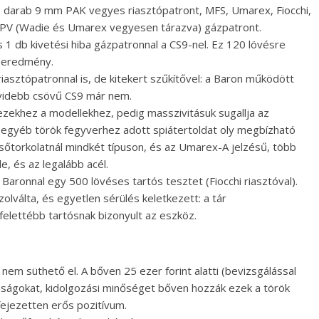
0 darab 9 mm PAK vegyes riasztópatront, MFS, Umarex, Fiocchi,
PV (Wadie és Umarex vegyesen tárazva) gázpatront.
1 db kivetési hiba gázpatronnal a CS9-nel. Ez 120 lövésre
ó eredmény.
sztópatronnal is, de kitekert szűkítővel: a Baron működött
övidebb csövű CS9 már nem.
 ezekhez a modellekhez, pedig masszivitásuk sugallja az
egyéb török fegyverhez adott spiátertoldat oly megbízható
csőtorkolatnál mindkét típuson, és az Umarex-A jelzésű, több
e, és az legalább acél.
Baronnal egy 500 lövéses tartós tesztet (Fiocchi riasztóval).
zolválta, és egyetlen sérülés keletkezett: a tár
felettébb tartósnak bizonyult az eszköz.
 nem süthető el. A bőven 25 ezer forint alatti (bevizsgálással
onságokat, kidolgozási minőséget bőven hozzák ezek a török
fejezetten erős pozitívum.