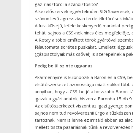
gáz-riasztóról a szánbiztosító?
A kezelőszervek egyértelműen SIG Saueresek, d
szánon levő agresszívan ferde élletörések inká
A fura külsejű, lefele keskenyedő markolat pedi
tehát: sajnos a CS9-nek nincs éles megfelelője, 
A Retay a többi említett török gyártóval szemb
félautomata sörétes puskákat. Emellett légpus
(gázpisztolyaik más csővel) is szerepelnek a pal
Pedig belül szinte ugyanaz
Akármennyire is különbözik a Baron és a CS9, bel
elsütőszerkezet azonossága miatt sokkal több a
annyiban, hogy a CS9-be jó a hosszabb Baron-tá
igazak a gyári adatok, hiszen a Baronba 15 db
Az elsütőszerkezet viszont az igazi gyenge po
sajnos nem tud revolverezni! Ergo a tűzkészen 
tartoznak. Nem is lenne ez irritáló ebben az a
mellett tiszta pazarlásnak tűnik a revolverezés 