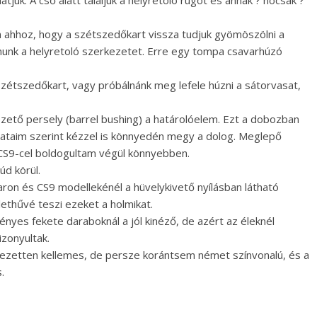
tjuk. A cső alatt találjuk a helyretoló rugót és annak ? nocsak ?
 ahhoz, hogy a szétszedőkart vissza tudjuk gyömöszölni a
úznunk a helyretoló szerkezetet. Erre egy tompa csavarhúzó
 szétszedőkart, vagy próbálnánk meg lefele húzni a sátorvasat,
ezető persely (barrel bushing) a határolóelem. Ezt a dobozban
talataim szerint kézzel is könnyedén megy a dolog. Meglepő
CS9-cel boldogultam végül könnyebben.
rúd körül.
ron és CS9 modellekénél a hüvelykivető nyílásban látható
ethűvé teszi ezeket a holmikat.
nyes fekete daraboknál a jól kinéző, de azért az éleknél
zonyultak.
fejezetten kellemes, de persze korántsem német színvonalú, és a
.