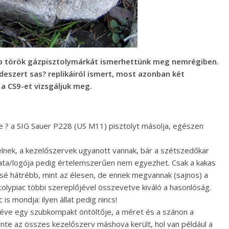
abb török gázpisztolymárkát ismerhettünk meg nemrégiben.
eszert sas? replikáiról ismert, most azonban két
a CS9-et vizsgáljuk meg.
e ? a SIG Sauer P228 (US M11) pisztolyt másolja, egészen
melnek, a kezelőszervek ugyanott vannak, bár a szétszedőkar
ntázata/logója pedig értelemszerűen nem egyezhet. Csak a kakas
kissé hátrébb, mint az élesen, de ennek megvannak (sajnos) a
lypiac többi szereplőjével összevetve kiváló a hasonlóság.
is mondja: ilyen állat pedig nincs!
 éve egy szubkompakt öntöltője, a méret és a szánon a
inte az összes kezelőszerv máshova került, hol van például a