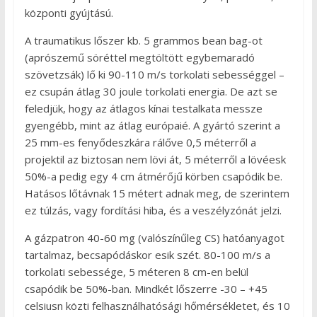
központi gyújtású.
A traumatikus lőszer kb. 5 grammos bean bag-ot
(aprószemű söréttel megtöltött egybemaradó
szövetzsák) lő ki 90-110 m/s torkolati sebességgel –
ez csupán átlag 30 joule torkolati energia. De azt se
feledjük, hogy az átlagos kínai testalkata messze
gyengébb, mint az átlag európaié. A gyártó szerint a
25 mm-es fenyődeszkára rálőve 0,5 méterről a
projektil az biztosan nem lövi át, 5 méterről a lövéesk
50%-a pedig egy 4 cm átmérőjű körben csapódik be.
Hatásos lőtávnak 15 métert adnak meg, de szerintem
ez túlzás, vagy fordítási hiba, és a veszélyzónát jelzi.
A gázpatron 40-60 mg (valószínűleg CS) hatóanyagot
tartalmaz, becsapódáskor esik szét. 80-100 m/s a
torkolati sebessége, 5 méteren 8 cm-en belül
csapódik be 50%-ban. Mindkét lőszerre -30 – +45
celsiusn közti felhasználhatósági hőmérsékletet, és 10