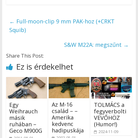
←
Full-moon-clip 9 mm PAK-hoz (+CRKT
Squib)
S&W M22A: megszűnt
→
Share This Post:
Ez is érdekelhet
Az M-16
Egy
TOLMÁCS a
család – –
Weihrauch
fegyverbolti
Amerika
másik
VEVŐHÖZ
kedvenc
ruhában –
(Humor!)
hadipuskája
Geco M900G
2024-11-09
2002-05-01