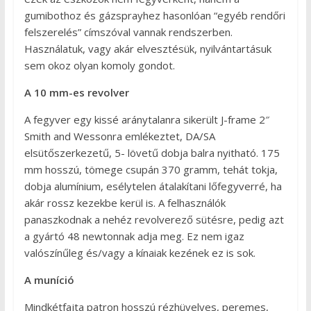
gumibothoz és gázsprayhez hasonlóan “egyéb rendőri
felszerelés” címszóval vannak rendszerben.
Használatuk, vagy akár elvesztésük, nyilvántartásuk
sem okoz olyan komoly gondot.
A 10 mm-es revolver
A fegyver egy kissé aránytalanra sikerült J-frame 2″
Smith and Wessonra emlékeztet, DA/SA
elsütőszerkezetű, 5- lövetű dobja balra nyitható. 175
mm hosszú, tömege csupán 370 gramm, tehát tokja,
dobja alumínium, esélytelen átalakítani lőfegyverré, ha
akár rossz kezekbe kerül is. A felhasználók
panaszkodnak a nehéz revolverező sütésre, pedig azt
a gyártó 48 newtonnak adja meg. Ez nem igaz
valószínűleg és/vagy a kínaiak kezének ez is sok.
A muníció
Mindkétfajta patron hosszú rézhüvelyes, peremes,