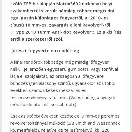
szóló TFB hír alapján Matrix3692 nicknevű helyi
szakembertől sikerült némileg többet megtudni
egy igazán különleges fegyverről, a “2010- es
típusú 10 mm-es, zavargás elleni Revolver”-ről
(“Type 2010 10mm Anti-Riot Revolver”). Ez a kis írás
erről a szerkezetről szól.
Jórészt fegyvertelen rendőrség
A kínai rendőrök többsége még mindig lőfegyver
nélkül, jellemzően egyszerű gumibottal vagy tonfával
látja el szolgálatát, az országban a lőfegyvere
bűnözés igen alacsony szintű, ugyanakkor az utóbbi
években számos késes mészárlás és
terrorcselekmény is történt. (Valószínűleg a nyugati
médiába lejutottnál sokkal több.)
Csak az utóbbi években kezdtek el 9 mm-es peremes
revolvertölténnyel működő (.38 Smith and Wessonnak
kb. megfelelő), relatíve kis teljesítményű (kb. 220