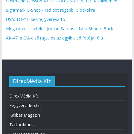
Smith and Wesson AXE Pistol és SBR .300 BLK kaliberben
Sightmark G-Shot – red dot régebbi Glockokra
USA: TOP10 kézifegyvergyártó
Megtörtént esetek – Jordan Salinas: Idaho Shoots Back
AK-47: a CIA első rajza és az egyik első fotója róla
DirexMédia Kft
DirexMédia Kft.
Fegyvervideo.hu
Kaliber Magazin
TattooMánia