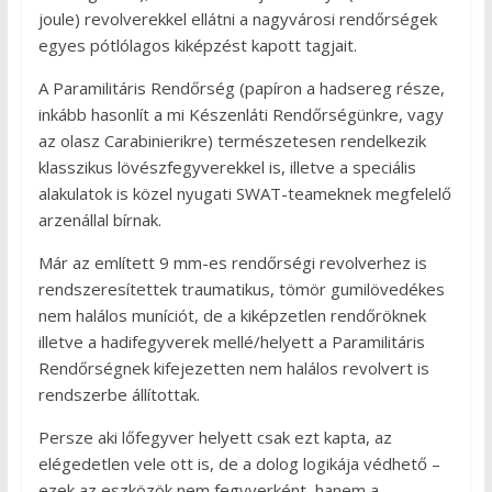
joule) revolverekkel ellátni a nagyvárosi rendőrségek
egyes pótlólagos kiképzést kapott tagjait.
A Paramilitáris Rendőrség (papíron a hadsereg része,
inkább hasonlít a mi Készenláti Rendőrségünkre, vagy
az olasz Carabinierikre) természetesen rendelkezik
klasszikus lövészfegyverekkel is, illetve a speciális
alakulatok is közel nyugati SWAT-teameknek megfelelő
arzenállal bírnak.
Már az említett 9 mm-es rendőrségi revolverhez is
rendszeresítettek traumatikus, tömör gumilövedékes
nem halálos muníciót, de a kiképzetlen rendőröknek
illetve a hadifegyverek mellé/helyett a Paramilitáris
Rendőrségnek kifejezetten nem halálos revolvert is
rendszerbe állítottak.
Persze aki lőfegyver helyett csak ezt kapta, az
elégedetlen vele ott is, de a dolog logikája védhető –
ezek az eszközök nem fegyverként, hanem a