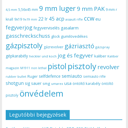
9 mm luger
9 mm PAK
5,56x45 mm
9 mm r
4,5 mm
ccw
45 acp
22 lr
eu
knall
9x19
9x19 mm
assault rifle
fegyverjog
gasalarm
fegyverviselés
gasschreckschuss
gumilövedékes
glock
gázpisztoly
gázriasztó
gázrevolver
gázspray
jog és fegyver
gépkarabély
kaliber
heckler und koch
Kaliber
pisztoly
pistol
revolver
magazin
non lethal
M1911
semiauto
selfdefence
Ruger
semiauto rifle
rubber bullet
shotgun
usa
sig sauer
smg
öntöltő karabély
öntöltő
umarex
önvédelem
pisztoly
Legutóbbi bejegyzések