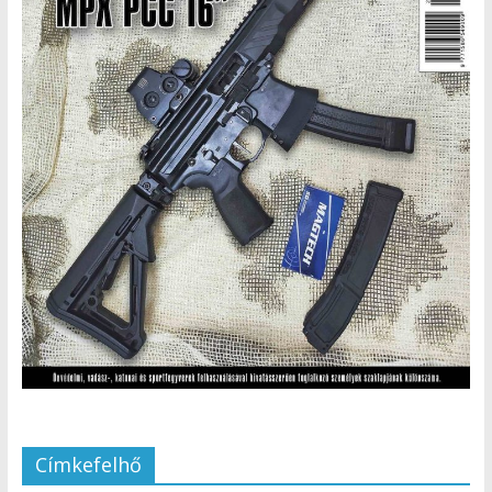
Címkefelhő