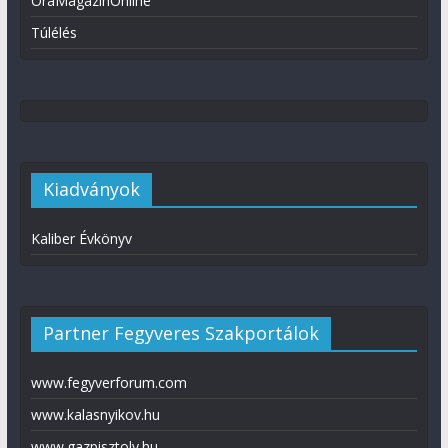
ÓraMagazinOnline
Túlélés
Kiadványok
Kaliber Évkönyv
Partner Fegyveres Szakportálok
www.fegyverforum.com
www.kalasnyikov.hu
www.gazpisztoly.hu