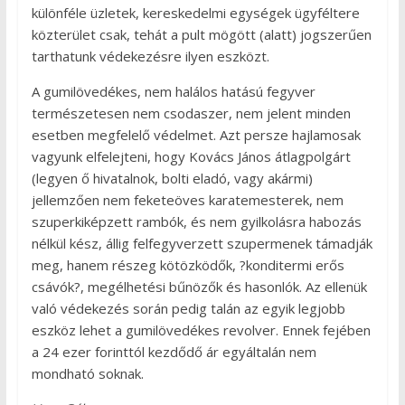
különféle üzletek, kereskedelmi egységek ügyféltere
közterület csak, tehát a pult mögött (alatt) jogszerűen
tarthatunk védekezésre ilyen eszközt.
A gumilövedékes, nem halálos hatású fegyver
természetesen nem csodaszer, nem jelent minden
esetben megfelelő védelmet. Azt persze hajlamosak
vagyunk elfelejteni, hogy Kovács János átlagpolgárt
(legyen ő hivatalnok, bolti eladó, vagy akármi)
jellemzően nem feketeöves karatemesterek, nem
szuperkiképzett rambók, és nem gyilkolásra habozás
nélkül kész, állig felfegyverzett szupermenek támadják
meg, hanem részeg kötözködők, ?konditermi erős
csávók?, megélhetési bűnözők és hasonlók. Az ellenük
való védekezés során pedig talán az egyik legjobb
eszköz lehet a gumilövedékes revolver. Ennek fejében
a 24 ezer forinttól kezdődő ár egyáltalán nem
mondható soknak.