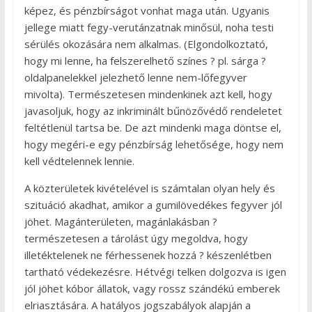
képez, és pénzbírságot vonhat maga után. Ugyanis
jellege miatt fegy-verutánzatnak minősül, noha testi
sérülés okozására nem alkalmas. (Elgondolkoztató,
hogy mi lenne, ha felszerelhető színes ? pl. sárga ?
oldalpanelekkel jelezhető lenne nem-lőfegyver
mivolta). Természetesen mindenkinek azt kell, hogy
javasoljuk, hogy az inkriminált bűnözővédő rendeletet
feltétlenül tartsa be. De azt mindenki maga döntse el,
hogy megéri-e egy pénzbírság lehetősége, hogy nem
kell védtelennek lennie.
A közterületek kivételével is számtalan olyan hely és
szituáció akadhat, amikor a gumilövedékes fegyver jól
jöhet. Magánterületen, magánlakásban ?
természetesen a tárolást úgy megoldva, hogy
illetéktelenek ne férhessenek hozzá ? készenlétben
tartható védekezésre. Hétvégi telken dolgozva is igen
jól jöhet kóbor állatok, vagy rossz szándékú emberek
elriasztására. A hatályos jogszabályok alapján a