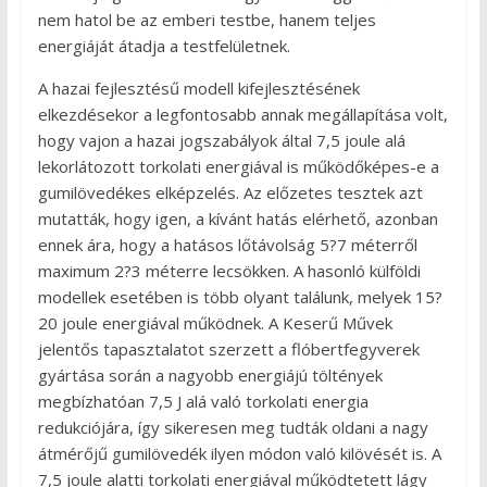
nem hatol be az emberi testbe, hanem teljes
energiáját átadja a testfelületnek.
A hazai fejlesztésű modell kifejlesztésének
elkezdésekor a legfontosabb annak megállapítása volt,
hogy vajon a hazai jogszabályok által 7,5 joule alá
lekorlátozott torkolati energiával is működőképes-e a
gumilövedékes elképzelés. Az előzetes tesztek azt
mutatták, hogy igen, a kívánt hatás elérhető, azonban
ennek ára, hogy a hatásos lőtávolság 5?7 méterről
maximum 2?3 méterre lecsökken. A hasonló külföldi
modellek esetében is több olyant találunk, melyek 15?
20 joule energiával működnek. A Keserű Művek
jelentős tapasztalatot szerzett a flóbertfegyverek
gyártása során a nagyobb energiájú töltények
megbízhatóan 7,5 J alá való torkolati energia
redukciójára, így sikeresen meg tudták oldani a nagy
átmérőjű gumilövedék ilyen módon való kilövését is. A
7,5 joule alatti torkolati energiával működtetett lágy