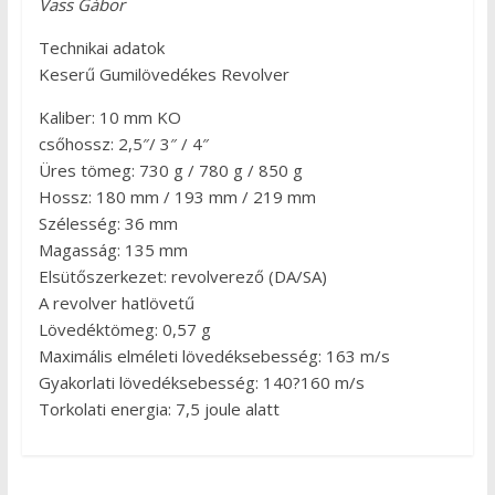
Vass Gábor
Technikai adatok
Keserű Gumilövedékes Revolver
Kaliber: 10 mm KO
csőhossz: 2,5″/ 3″ / 4″
Üres tömeg: 730 g / 780 g / 850 g
Hossz: 180 mm / 193 mm / 219 mm
Szélesség: 36 mm
Magasság: 135 mm
Elsütőszerkezet: revolverező (DA/SA)
A revolver hatlövetű
Lövedéktömeg: 0,57 g
Maximális elméleti lövedéksebesség: 163 m/s
Gyakorlati lövedéksebesség: 140?160 m/s
Torkolati energia: 7,5 joule alatt