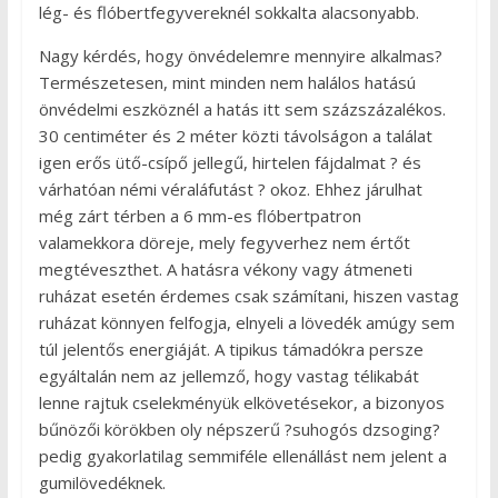
lég- és flóbertfegyvereknél sokkalta alacsonyabb.
Nagy kérdés, hogy önvédelemre mennyire alkalmas?
Természetesen, mint minden nem halálos hatású
önvédelmi eszköznél a hatás itt sem százszázalékos.
30 centiméter és 2 méter közti távolságon a találat
igen erős ütő-csípő jellegű, hirtelen fájdalmat ? és
várhatóan némi véraláfutást ? okoz. Ehhez járulhat
még zárt térben a 6 mm-es flóbertpatron
valamekkora döreje, mely fegyverhez nem értőt
megtéveszthet. A hatásra vékony vagy átmeneti
ruházat esetén érdemes csak számítani, hiszen vastag
ruházat könnyen felfogja, elnyeli a lövedék amúgy sem
túl jelentős energiáját. A tipikus támadókra persze
egyáltalán nem az jellemző, hogy vastag télikabát
lenne rajtuk cselekményük elkövetésekor, a bizonyos
bűnözői körökben oly népszerű ?suhogós dzsoging?
pedig gyakorlatilag semmiféle ellenállást nem jelent a
gumilövedéknek.