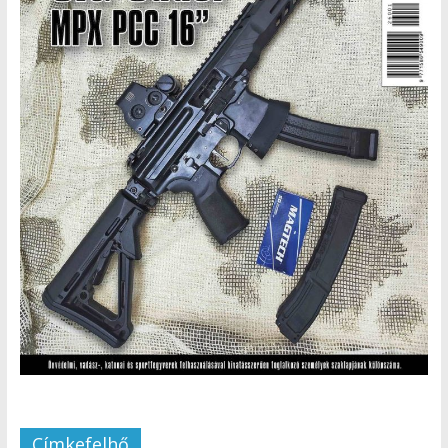
Címkefelhő