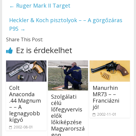
←
Ruger Mark II Target
Heckler & Koch pisztolyok – – A görgőzáras
P9S
→
Share This Post:
Ez is érdekelhet
Colt
Manurhin
Anaconda
MR73 – –
Szolgálati
.44 Magnum
Franciázni
célú
– – A
jó!
lőfegyvervis
legnagyobb
2002-11-01
elők
kígyó
lőkiképzése
2002-08-01
Magyarorszá
gon