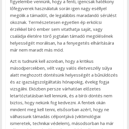
figyelembe vennünk, hogy a fenti, igencsak hatékony
lőfegyverek használatuk során igen nagy eséllyel
megölik a támadót, de legalábbis maradandó sérülést
okoznak. Természetesen egyetlen ép erkölcsi
érzékkel bíró ember sem vitathatja saját, vagy
családja életére törő jogtalan támadó megölésének
helyességét morálisan, ha a fenyegetés elhárítására
már nem maradt más mód.
Azt is tudnunk kell azonban, hogy a kritikus
másodpercekben, vélt vagy valós életveszély súlya
alatt meghozott döntésünk helyességét a bűnüldözés
és az igazságszolgáltatás hónapokig, évekig fogja
vizsgálni. Eközben persze várhatóan előzetes
letartóztatásban kell lennünk, és a bírói döntés nem
biztos, hogy nekünk fog kedvezni. A fentiek okán
mindent meg kell tenni, elsősorban azért, hogy ne
válhassunk támadás célpontjává (viktimológiai
ismeretek, technikai védelem), másodsorban ha már