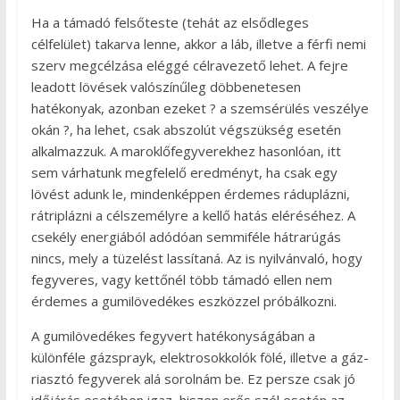
Ha a támadó felsőteste (tehát az elsődleges
célfelület) takarva lenne, akkor a láb, illetve a férfi nemi
szerv megcélzása eléggé célravezető lehet. A fejre
leadott lövések valószínűleg döbbenetesen
hatékonyak, azonban ezeket ? a szemsérülés veszélye
okán ?, ha lehet, csak abszolút végszükség esetén
alkalmazzuk. A maroklőfegyverekhez hasonlóan, itt
sem várhatunk megfelelő eredményt, ha csak egy
lövést adunk le, mindenképpen érdemes ráduplázni,
rátriplázni a célszemélyre a kellő hatás eléréséhez. A
csekély energiából adódóan semmiféle hátrarúgás
nincs, mely a tüzelést lassítaná. Az is nyilvánvaló, hogy
fegyveres, vagy kettőnél több támadó ellen nem
érdemes a gumilövedékes eszközzel próbálkozni.
A gumilövedékes fegyvert hatékonyságában a
különféle gázsprayk, elektrosokkolók fölé, illetve a gáz-
riasztó fegyverek alá sorolnám be. Ez persze csak jó