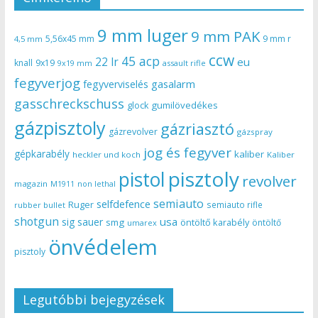
9 mm luger
9 mm PAK
5,56x45 mm
9 mm r
4,5 mm
ccw
45 acp
22 lr
eu
knall
9x19
9x19 mm
assault rifle
fegyverjog
gasalarm
fegyverviselés
gasschreckschuss
gumilövedékes
glock
gázpisztoly
gázriasztó
gázrevolver
gázspray
jog és fegyver
gépkarabély
kaliber
heckler und koch
Kaliber
pisztoly
pistol
revolver
magazin
non lethal
M1911
semiauto
selfdefence
Ruger
semiauto rifle
rubber bullet
shotgun
usa
sig sauer
smg
öntöltő karabély
öntöltő
umarex
önvédelem
pisztoly
Legutóbbi bejegyzések