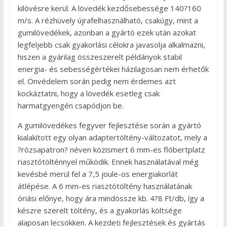
kilövésre kerül. A lövedék kezdősebessége 140?160
m/s. A rézhüvely újrafelhasználható, csakúgy, mint a
gumilövedékek, azonban a gyártó ezek után azokat
legfeljebb csak gyakorlási célokra javasolja alkalmazni,
hiszen a gyárilag összeszerelt példányok stabil
energia- és sebességértékei házilagosan nem érhetők
el. Önvédelem során pedig nem érdemes azt
kockáztatni, hogy a lövedék esetleg csak
harmatgyengén csapódjon be.
A gumilövedékes fegyver fejlesztése során a gyártó
kialakított egy olyan adaptertöltény-változatot, mely a
?rózsapatron? néven közismert 6 mm-es flóbertplatz
riasztótölténnyel működik. Ennek használatával még
kevésbé merül fel a 7,5 joule-os energiakorlát
átlépése. A 6 mm-es riasztótöltény használatának
óriási előnye, hogy ára mindössze kb. 4?8 Ft/db, így a
készre szerelt töltény, és a gyakorlás költsége
alaposan lecsökken. A kezdeti fejlesztések és gyártás