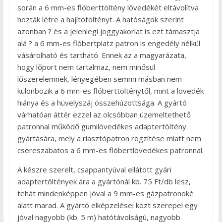
során a 6 mm-es flóberttöltény lövedékét eltávolítva
hozták létre a hajítótöltényt. A hatóságok szerint
azonban ? és a jelenlegi joggyakorlat is ezt támasztja
alá ? a 6 mm-es flóbertplatz patron is engedély nélkül
vásárolható és tartható. Ennek az a magyarázata,
hogy lőport nem tartalmaz, nem minősül
lőszerelemnek, lényegében semmi másban nem
különbözik a 6 mm-es flóberttölténytől, mint a lövedék
hiánya és a hüvelyszáj összehúzottsága. A gyártó
várhatóan áttér ezzel az olcsóbban üzemeltethető
patronnal működő gumilövedékes adaptertöltény
gyártására, mely a riasztópatron rögzítése miatt nem
csereszabatos a 6 mm-es flóbertlövedékes patronnal.
A készre szerelt, csappantyúval ellátott gyári
adaptertöltények ára a gyártónál kb. 75 Ft/db lesz,
tehát mindenképpen jóval a 9 mm-es gázpatronoké
alatt marad. A gyártó elképzelései közt szerepel egy
jóval nagyobb (kb. 5 m) hatótávolságú, nagyobb