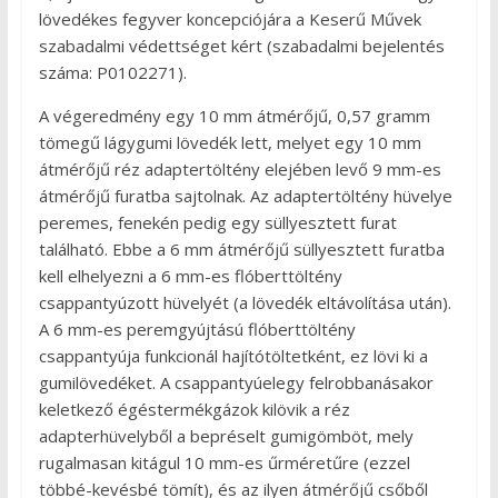
lövedékes fegyver koncepciójára a Keserű Művek
szabadalmi védettséget kért (szabadalmi bejelentés
száma: P0102271).
A végeredmény egy 10 mm átmérőjű, 0,57 gramm
tömegű lágygumi lövedék lett, melyet egy 10 mm
átmérőjű réz adaptertöltény elejében levő 9 mm-es
átmérőjű furatba sajtolnak. Az adaptertöltény hüvelye
peremes, fenekén pedig egy süllyesztett furat
található. Ebbe a 6 mm átmérőjű süllyesztett furatba
kell elhelyezni a 6 mm-es flóberttöltény
csappantyúzott hüvelyét (a lövedék eltávolítása után).
A 6 mm-es peremgyújtású flóberttöltény
csappantyúja funkcionál hajítótöltetként, ez lövi ki a
gumilövedéket. A csappantyúelegy felrobbanásakor
keletkező égéstermékgázok kilövik a réz
adapterhüvelyből a bepréselt gumigömböt, mely
rugalmasan kitágul 10 mm-es űrméretűre (ezzel
többé-kevésbé tömít), és az ilyen átmérőjű csőből