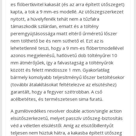
es flóbertkivitel kakasát (és az arra épített ütőszeget)
kapta, a tok a 9 mm-es modellé. Az ütőszegszerkezet
nyitott, a hüvelyfenék tehát nem a tűzfalra
támaszkodik szilárdan, emiatt és a töltény
peremgyújtásossága miatt eltérő űrméretű lőszer
nem tölthető be és nem süthető el. Ezt az is
lehetetlenné teszi, hogy a 9 mm-es flóbertmodellével
azonos megjelenésű, hatlövetű dob töltényűrei 10
mm átmérőjűek, így a falvastagság a töltényűrök
között és felett mindössze 1 mm. Gyakorlatilag
bármely komolyabb teljesítményű lőszer betöltésekor
(további átalakításokat feltételezve az elsütéshez)
garantált, hogy a fegyver szétrobban. A cső
acélbetétes, és természetesen sima furatú.
A gumilövedékes revolver double action/single action
elsütőszerkezetű, melyet passzív ütőszeg-biztosítás
véd a véletlen elsüléstől. Amíg az elsütőbillentyűt
teljesen nem húztuk hátra, a kakasba épített ütőszeg