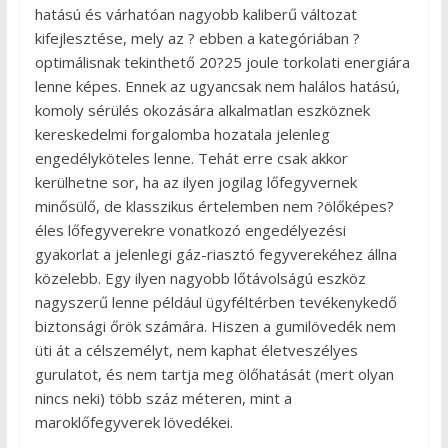
hatású és várhatóan nagyobb kaliberű változat
kifejlesztése, mely az ? ebben a kategóriában ?
optimálisnak tekinthető 20?25 joule torkolati energiára
lenne képes. Ennek az ugyancsak nem halálos hatású,
komoly sérülés okozására alkalmatlan eszköznek
kereskedelmi forgalomba hozatala jelenleg
engedélyköteles lenne. Tehát erre csak akkor
kerülhetne sor, ha az ilyen jogilag lőfegyvernek
minősülő, de klasszikus értelemben nem ?ölőképes?
éles lőfegyverekre vonatkozó engedélyezési
gyakorlat a jelenlegi gáz-riasztó fegyverekéhez állna
közelebb. Egy ilyen nagyobb lőtávolságú eszköz
nagyszerű lenne például ügyféltérben tevékenykedő
biztonsági őrök számára. Hiszen a gumilövedék nem
üti át a célszemélyt, nem kaphat életveszélyes
gurulatot, és nem tartja meg ölőhatását (mert olyan
nincs neki) több száz méteren, mint a
maroklőfegyverek lövedékei.