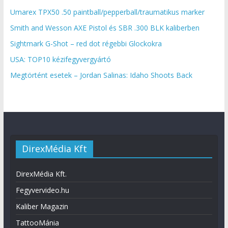
Umarex TPX50 .50 paintball/pepperball/traumatikus marker
Smith and Wesson AXE Pistol és SBR .300 BLK kaliberben
Sightmark G-Shot – red dot régebbi Glockokra
USA: TOP10 kézifegyvergyártó
Megtörtént esetek – Jordan Salinas: Idaho Shoots Back
DirexMédia Kft
DirexMédia Kft.
Fegyvervideo.hu
Kaliber Magazin
TattooMánia