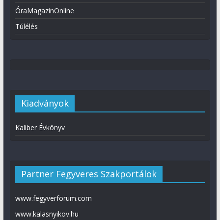
ÓraMagazinOnline
Túlélés
Kiadványok
Kaliber Évkönyv
Partner Fegyveres Szakportálok
www.fegyverforum.com
www.kalasnyikov.hu