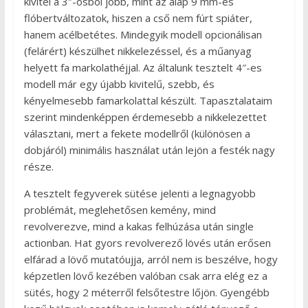
kivitel a 3″-osból jobb, mint az alap 9 mm-es
flóbertváltozatok, hiszen a cső nem fúrt spiáter,
hanem acélbetétes. Mindegyik modell opcionálisan
(felárért) készülhet nikkelezéssel, és a műanyag
helyett fa markolathéjjal. Az általunk tesztelt 4″-es
modell már egy újabb kivitelű, szebb, és
kényelmesebb famarkolattal készült. Tapasztalataim
szerint mindenképpen érdemesebb a nikkelezettet
választani, mert a fekete modellről (különösen a
dobjáról) minimális használat után lejön a festék nagy
része.
A tesztelt fegyverek sütése jelenti a legnagyobb
problémát, meglehetősen kemény, mind
revolverezve, mind a kakas felhúzása után single
actionban. Hat gyors revolverező lövés után erősen
elfárad a lövő mutatóujja, arról nem is beszélve, hogy
képzetlen lövő kezében valóban csak arra elég ez a
sütés, hogy 2 méterről felsőtestre lőjön. Gyengébb