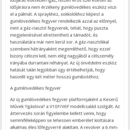
időjárás esetében igaz, hiszen erős szél esetén az
időjárásra nem érzékeny gumilövedékes eszköz viszi
el a pálmát. A spraykhez, sokkolókhoz képest a
gumilövedékes fegyver rendelkezik azzal az előnnyel,
mint a gáz-riasztó fegyverek, tehát, hogy puszta
megjelenésével elrettentheti a támadót, és
használatára már nem kerül sor. A gáz-riasztókkal
szembeni hátrányaként megemlíthető, hogy ezzel
bizony célozni kell, nem elég nagyjából a célszemély
irányába durrantani néhányat. Az új önvédelmi eszköz
hatását talán legjobban úgy értékelhetjük, hogy
hasonlít egy két méter hosszú gumibotéhoz.
A gumilövedékes fegyver
Az új gumilövedékes fegyver platformjaként a Keserű
Művek ?igáslova? a V10F/V6F modellcsalád szolgált. Az
áttervezés során figyelembe kellett venni, hogy
semmiféleképpen se lehessen emberélet kioltására
alkalmas éles lőfegyverré alakítani. A revolver a 6 mm-