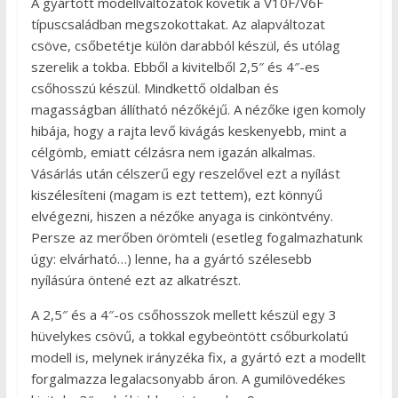
A gyártott modellváltozatok követik a V10F/V6F
típuscsaládban megszokottakat. Az alapváltozat
csöve, csőbetétje külön darabból készül, és utólag
szerelik a tokba. Ebből a kivitelből 2,5″ és 4″-es
csőhosszú készül. Mindkettő oldalban és
magasságban állítható nézőkéjű. A nézőke igen komoly
hibája, hogy a rajta levő kivágás keskenyebb, mint a
célgömb, emiatt célzásra nem igazán alkalmas.
Vásárlás után célszerű egy reszelővel ezt a nyílást
kiszélesíteni (magam is ezt tettem), ezt könnyű
elvégezni, hiszen a nézőke anyaga is cinköntvény.
Persze az merőben örömteli (esetleg fogalmazhatunk
úgy: elvárható…) lenne, ha a gyártó szélesebb
nyílásúra öntené ezt az alkatrészt.
A 2,5″ és a 4″-os csőhosszok mellett készül egy 3
hüvelykes csövű, a tokkal egybeöntött csőburkolatú
modell is, melynek irányzéka fix, a gyártó ezt a modellt
forgalmazza legalacsonyabb áron. A gumilövedékes