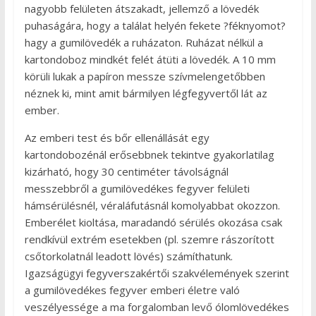
nagyobb felületen átszakadt, jellemző a lövedék
puhaságára, hogy a találat helyén fekete ?féknyomot?
hagy a gumilövedék a ruházaton. Ruházat nélkül a
kartondoboz mindkét felét átüti a lövedék. A 10 mm
körüli lukak a papíron messze szívmelengetőbben
néznek ki, mint amit bármilyen légfegyvertől lát az
ember.
Az emberi test és bőr ellenállását egy
kartondobozénál erősebbnek tekintve gyakorlatilag
kizárható, hogy 30 centiméter távolságnál
messzebbről a gumilövedékes fegyver felületi
hámsérülésnél, véraláfutásnál komolyabbat okozzon.
Emberélet kioltása, maradandó sérülés okozása csak
rendkívül extrém esetekben (pl. szemre rászorított
csőtorkolatnál leadott lövés) számíthatunk.
Igazságügyi fegyverszakértői szakvélemények szerint
a gumilövedékes fegyver emberi életre való
veszélyessége a ma forgalomban levő ólomlövedékes