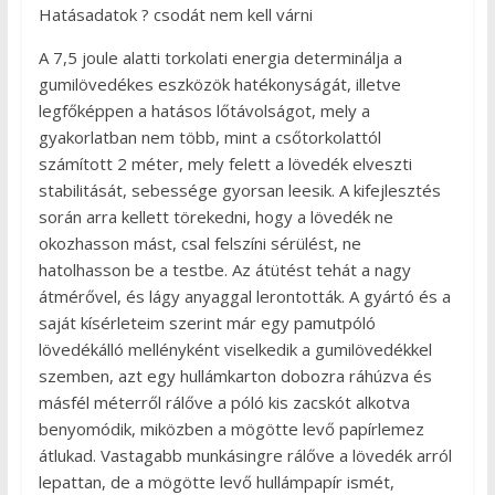
Hatásadatok ? csodát nem kell várni
A 7,5 joule alatti torkolati energia determinálja a
gumilövedékes eszközök hatékonyságát, illetve
legfőképpen a hatásos lőtávolságot, mely a
gyakorlatban nem több, mint a csőtorkolattól
számított 2 méter, mely felett a lövedék elveszti
stabilitását, sebessége gyorsan leesik. A kifejlesztés
során arra kellett törekedni, hogy a lövedék ne
okozhasson mást, csal felszíni sérülést, ne
hatolhasson be a testbe. Az átütést tehát a nagy
átmérővel, és lágy anyaggal lerontották. A gyártó és a
saját kísérleteim szerint már egy pamutpóló
lövedékálló mellényként viselkedik a gumilövedékkel
szemben, azt egy hullámkarton dobozra ráhúzva és
másfél méterről rálőve a póló kis zacskót alkotva
benyomódik, miközben a mögötte levő papírlemez
átlukad. Vastagabb munkásingre rálőve a lövedék arról
lepattan, de a mögötte levő hullámpapír ismét,