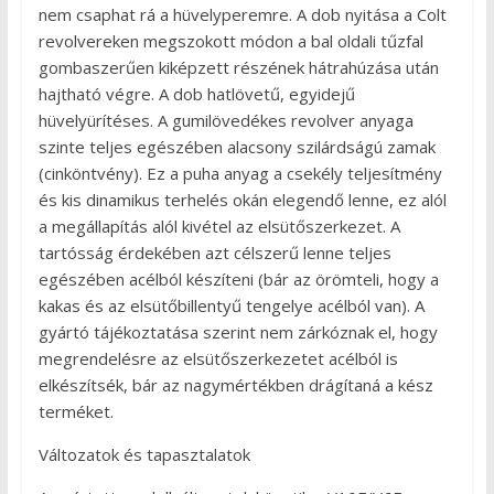
nem csaphat rá a hüvelyperemre. A dob nyitása a Colt
revolvereken megszokott módon a bal oldali tűzfal
gombaszerűen kiképzett részének hátrahúzása után
hajtható végre. A dob hatlövetű, egyidejű
hüvelyürítéses. A gumilövedékes revolver anyaga
szinte teljes egészében alacsony szilárdságú zamak
(cinköntvény). Ez a puha anyag a csekély teljesítmény
és kis dinamikus terhelés okán elegendő lenne, ez alól
a megállapítás alól kivétel az elsütőszerkezet. A
tartósság érdekében azt célszerű lenne teljes
egészében acélból készíteni (bár az örömteli, hogy a
kakas és az elsütőbillentyű tengelye acélból van). A
gyártó tájékoztatása szerint nem zárkóznak el, hogy
megrendelésre az elsütőszerkezetet acélból is
elkészítsék, bár az nagymértékben drágítaná a kész
terméket.
Változatok és tapasztalatok