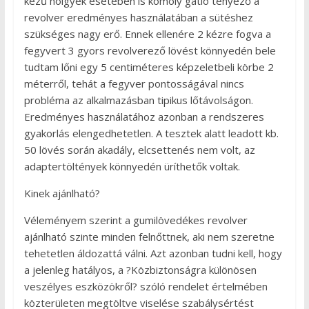
kezű hölgyek esetében is komoly gátló tényező a
revolver eredményes használatában a sütéshez
szükséges nagy erő. Ennek ellenére 2 kézre fogva a
fegyvert 3 gyors revolverező lövést könnyedén bele
tudtam lőni egy 5 centiméteres képzeletbeli körbe 2
méterről, tehát a fegyver pontosságával nincs
probléma az alkalmazásban tipikus lőtávolságon.
Eredményes használatához azonban a rendszeres
gyakorlás elengedhetetlen. A tesztek alatt leadott kb.
50 lövés során akadály, elcsettenés nem volt, az
adaptertöltények könnyedén üríthetők voltak.
Kinek ajánlható?
Véleményem szerint a gumilövedékes revolver
ajánlható szinte minden felnőttnek, aki nem szeretne
tehetetlen áldozattá válni. Azt azonban tudni kell, hogy
a jelenleg hatályos, a ?Közbiztonságra különösen
veszélyes eszközökről? szóló rendelet értelmében
közterületen megtöltve viselése szabálysértést