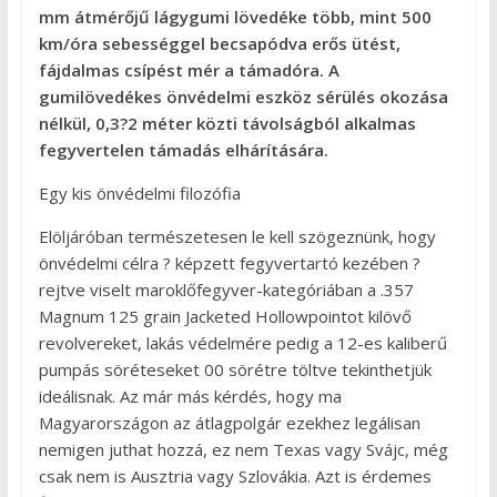
mm átmérőjű lágygumi lövedéke több, mint 500
km/óra sebességgel becsapódva erős ütést,
fájdalmas csípést mér a támadóra. A
gumilövedékes önvédelmi eszköz sérülés okozása
nélkül, 0,3?2 méter közti távolságból alkalmas
fegyvertelen támadás elhárítására.
Egy kis önvédelmi filozófia
Elöljáróban természetesen le kell szögeznünk, hogy
önvédelmi célra ? képzett fegyvertartó kezében ?
rejtve viselt maroklőfegyver-kategóriában a .357
Magnum 125 grain Jacketed Hollowpointot kilövő
revolvereket, lakás védelmére pedig a 12-es kaliberű
pumpás söréteseket 00 sörétre töltve tekinthetjük
ideálisnak. Az már más kérdés, hogy ma
Magyarországon az átlagpolgár ezekhez legálisan
nemigen juthat hozzá, ez nem Texas vagy Svájc, még
csak nem is Ausztria vagy Szlovákia. Azt is érdemes