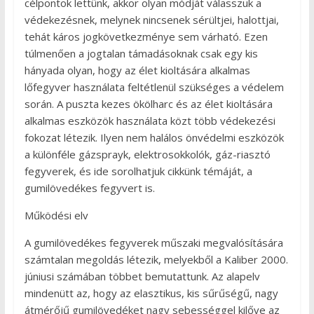
célpontok lettünk, akkor olyan módját válasszuk a
védekezésnek, melynek nincsenek sérültjei, halottjai,
tehát káros jogkövetkezménye sem várható. Ezen
túlmenően a jogtalan támadásoknak csak egy kis
hányada olyan, hogy az élet kioltására alkalmas
lőfegyver használata feltétlenül szükséges a védelem
során. A puszta kezes ökölharc és az élet kioltására
alkalmas eszközök használata közt több védekezési
fokozat létezik. Ilyen nem halálos önvédelmi eszközök
a különféle gázsprayk, elektrosokkolók, gáz-riasztó
fegyverek, és ide sorolhatjuk cikkünk témáját, a
gumilövedékes fegyvert is.
Működési elv
A gumilövedékes fegyverek műszaki megvalósítására
számtalan megoldás létezik, melyekből a Kaliber 2000.
júniusi számában többet bemutattunk. Az alapelv
mindenütt az, hogy az elasztikus, kis sűrűségű, nagy
átmérőjű gumilövedéket nagy sebességgel kilőve az