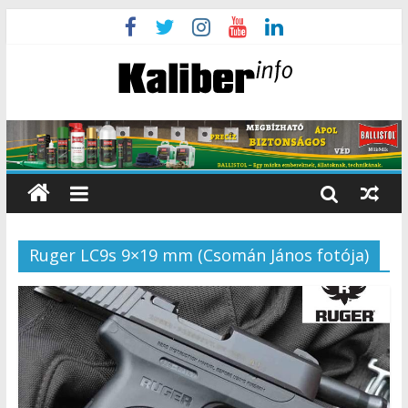
Ruger LC9s 9×19 mm (Csomán János fotója)