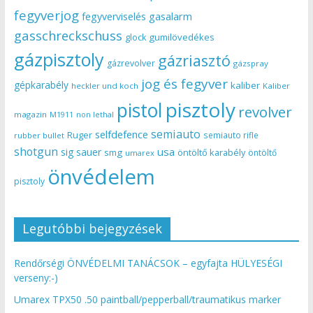
fegyverjog
gasalarm
fegyverviselés
gasschreckschuss
gumilövedékes
glock
gázpisztoly
gázriasztó
gázrevolver
gázspray
jog és fegyver
gépkarabély
kaliber
heckler und koch
Kaliber
pisztoly
pistol
revolver
magazin
non lethal
M1911
semiauto
selfdefence
Ruger
semiauto rifle
rubber bullet
shotgun
usa
sig sauer
smg
öntöltő karabély
öntöltő
umarex
önvédelem
pisztoly
Legutóbbi bejegyzések
Rendőrségi ÖNVÉDELMI TANÁCSOK – egyfajta HÜLYESÉGI
verseny:-)
Umarex TPX50 .50 paintball/pepperball/traumatikus marker