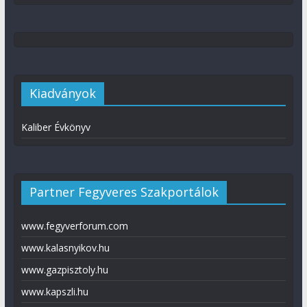
Kiadványok
Kaliber Évkönyv
Partner Fegyveres Szakportálok
www.fegyverforum.com
www.kalasnyikov.hu
www.gazpisztoly.hu
www.kapszli.hu