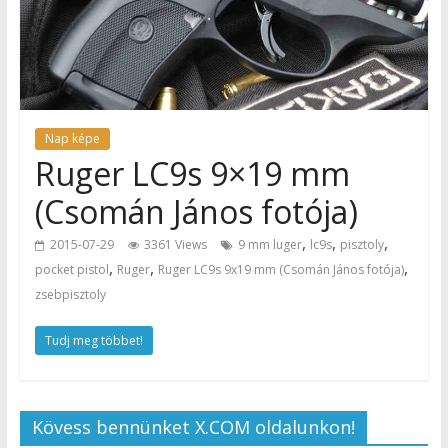
Nap képe
Ruger LC9s 9×19 mm
(Csomán János fotója)
,
,
,
2015-07-29
3361 Views
9 mm luger
lc9s
pisztoly
,
,
,
pocket pistol
Ruger
Ruger LC9s 9x19 mm (Csomán János fotója)
zsebpisztoly
Tudj meg többet!
Kövess bennünket X.COM oldalunkon!