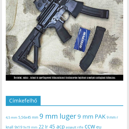
Címkefelhő
9 mm luger
9 mm PAK
5,56x45 mm
9 mm r
4,5 mm
ccw
45 acp
22 lr
eu
knall
9x19
9x19 mm
assault rifle