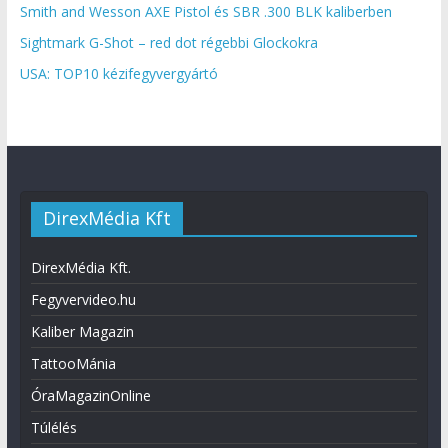
Smith and Wesson AXE Pistol és SBR .300 BLK kaliberben
Sightmark G-Shot – red dot régebbi Glockokra
USA: TOP10 kézifegyvergyártó
DirexMédia Kft
DirexMédia Kft.
Fegyvervideo.hu
Kaliber Magazin
TattooMánia
ÓraMagazinOnline
Túlélés