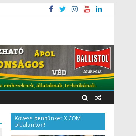
Kövess bennünket X.COM
oldalunkon!