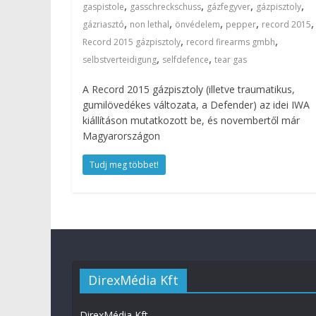
,
,
,
,
gaspistole
gasschreckschuss
gázfegyver
gázpisztoly
,
,
,
,
,
gázriasztó
non lethal
önvédelem
pepper
record 2015
,
,
Record 2015 gázpisztoly
record firearms gmbh
,
,
selbstverteidigung
selfdefence
tear gas
A Record 2015 gázpisztoly (illetve traumatikus,
gumilövedékes változata, a Defender) az idei IWA
kiállításon mutatkozott be, és novembertől már
Magyarországon
Tudj meg többet!
DirexMédia Kft
DirexMédia Kft.