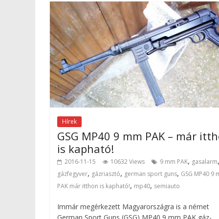
Hírek
GSG MP40 9 mm PAK – már itt
is kapható!
,
2016-11-15
10632 Views
9 mm PAK
gasalarm
,
,
,
gázfegyver
gázriasztó
german sport guns
GSG MP40 9
,
,
PAK már itthon is kapható!
mp40
semiauto
Immár megérkezett Magyarországra is a német
German Sport Guns (GSG) MP40 9 mm PAK gáz-