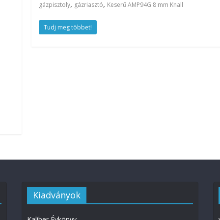
,
,
gázpisztoly
gázriasztó
Keserű AMP94G 8 mm Knall
Tudj meg többet!
Kiadványok
Kaliber Évkönyv