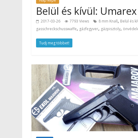
Nap képe
Belül és kívül: Umar
,
2017-03-26
7793 Views
8 mm Knall
Belül és 
,
,
,
gasschreckschusswaffe
gázfegyver
gázpisztoly
önvédel
Tudj meg többet!