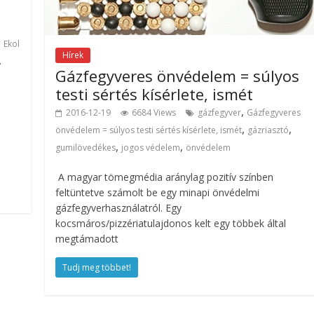
,
Ekol
Hírek
,
Gázfegyveres önvédelem = súlyos
testi sértés kísérlete, ismét
,
2016-12-19
6684 Views
gázfegyver
Gázfegyveres
,
,
önvédelem = súlyos testi sértés kísérlete, ismét
gázriasztó
,
,
gumilövedékes
jogos védelem
önvédelem
A magyar tömegmédia aránylag pozitív színben
feltüntetve számolt be egy minapi önvédelmi
gázfegyverhasználatról. Egy
kocsmáros/pizzériatulajdonos kelt egy többek által
megtámadott
Tudj meg többet!