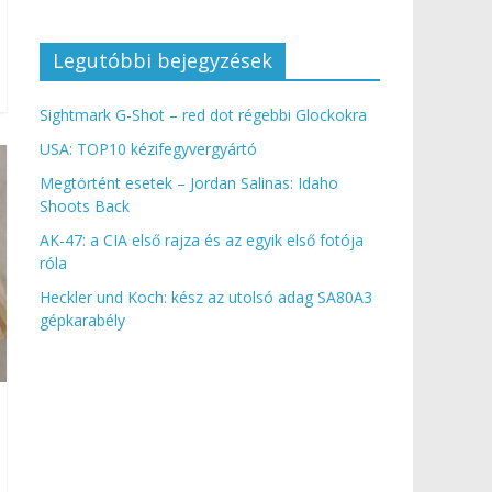
Legutóbbi bejegyzések
Sightmark G-Shot – red dot régebbi Glockokra
USA: TOP10 kézifegyvergyártó
Megtörtént esetek – Jordan Salinas: Idaho
Shoots Back
AK-47: a CIA első rajza és az egyik első fotója
róla
Heckler und Koch: kész az utolsó adag SA80A3
gépkarabély