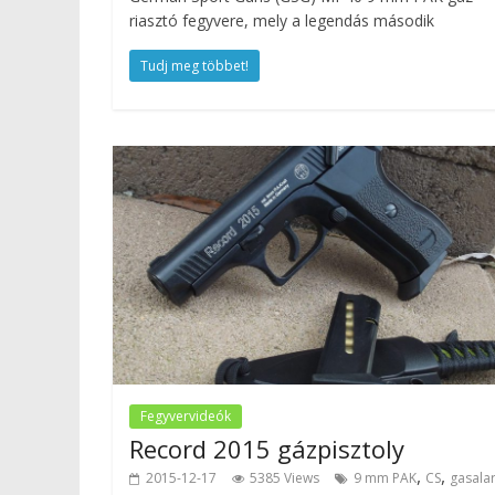
riasztó fegyvere, mely a legendás második
Tudj meg többet!
Fegyvervideók
Record 2015 gázpisztoly
,
,
2015-12-17
5385 Views
9 mm PAK
CS
gasala