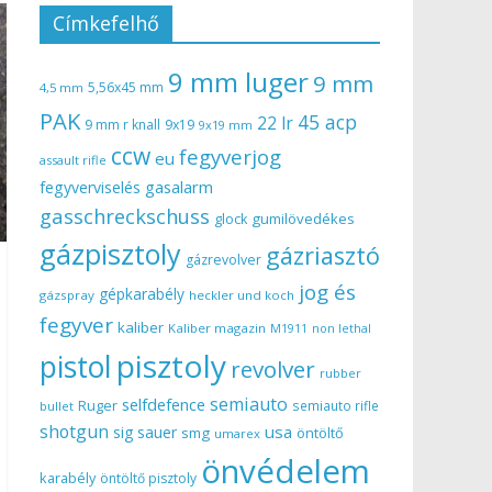
Címkefelhő
9 mm luger
9 mm
5,56x45 mm
4,5 mm
PAK
45 acp
22 lr
9 mm r knall
9x19
9x19 mm
ccw
fegyverjog
eu
assault rifle
gasalarm
fegyverviselés
gasschreckschuss
gumilövedékes
glock
gázpisztoly
gázriasztó
gázrevolver
jog és
gépkarabély
gázspray
heckler und koch
fegyver
kaliber
Kaliber magazin
non lethal
M1911
pisztoly
pistol
revolver
rubber
semiauto
selfdefence
Ruger
semiauto rifle
bullet
shotgun
usa
sig sauer
smg
öntöltő
umarex
önvédelem
karabély
öntöltő pisztoly