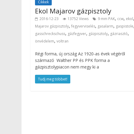
Cikkek
Ekol Majarov gázpisztoly
,
,
2016-12-23
13752 Views
9 mm PAK
ccw
ekol
,
,
,
Majarov gázpisztoly
fegyverviselés
gasalarm
gaspistole
,
,
,
,
gasschreckschuss
gázfegyver
gázpisztoly
gázriasztó
,
önvédelem
voltran
Régi forma, új ország Az 1920-as évek végéről
származó Walther PP és PPK forma a
gázpisztolypiacon nem megy ki a
Tudj meg többet!