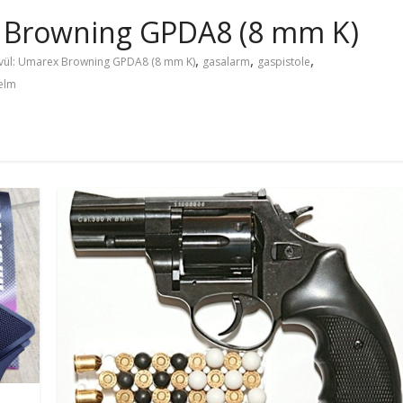
ex Browning GPDA8 (8 mm K)
,
,
,
kívül: Umarex Browning GPDA8 (8 mm K)
gasalarm
gaspistole
elm