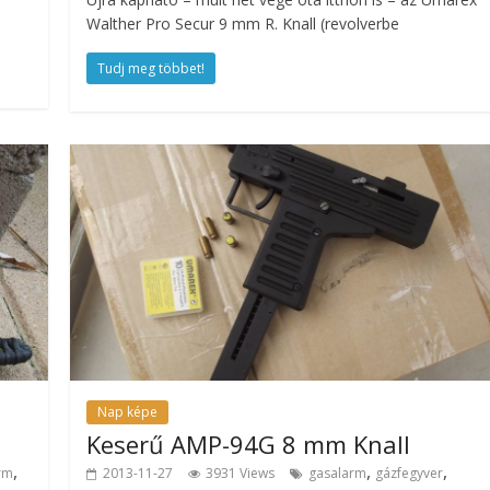
Walther Pro Secur 9 mm R. Knall (revolverbe
Tudj meg többet!
Nap képe
Keserű AMP-94G 8 mm Knall
,
,
,
rm
2013-11-27
3931 Views
gasalarm
gázfegyver