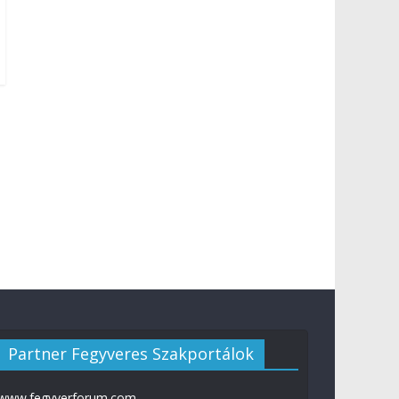
Partner Fegyveres Szakportálok
www.fegyverforum.com