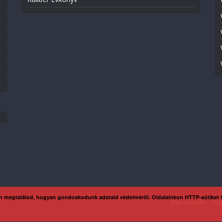
n megtalálod, hogyan gondoskodunk adataid védelméről. Oldalainkon HTTP-sütiket
Impresszum
Ada