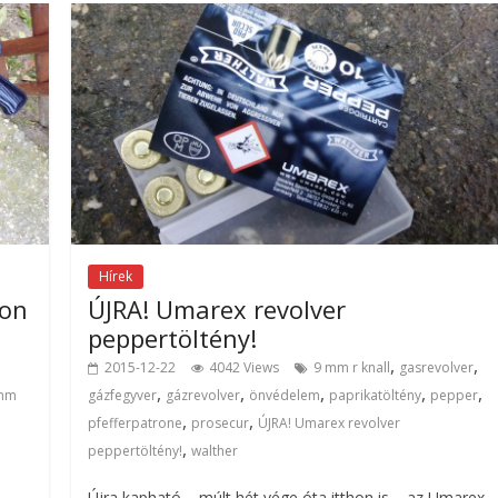
Hírek
hon
ÚJRA! Umarex revolver
peppertöltény!
,
,
,
2015-12-22
4042 Views
9 mm r knall
gasrevolver
,
,
,
,
,
 mm
gázfegyver
gázrevolver
önvédelem
paprikatöltény
pepper
,
,
pfefferpatrone
prosecur
ÚJRA! Umarex revolver
,
peppertöltény!
walther
Újra kapható – múlt hét vége óta itthon is – az Umarex