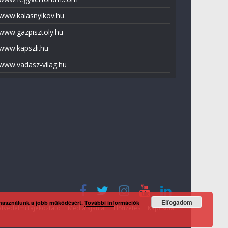
www.kalasnyikov.hu
www.gazpisztoly.hu
www.kapszli.hu
www.vadasz-vilag.hu
Elfogadom
 használunk a jobb működésért.
További információk
tvédelmi tájékoztató
Média ajánlat
Előfizetés
Kapcsolat