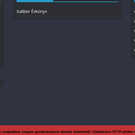
Kaliber Évkönyv
n megtalálod, hogyan gondoskodunk adataid védelméről. Oldalainkon HTTP-sütiket
Impresszum
Ada