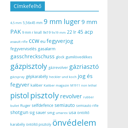
Címkefelhő
9 mm luger
9 mm
5,56x45 mm
4,5 mm
PAK
45 acp
22 lr
9 mm r knall
9x19
9x19 mm
ccw
fegyverjog
eu
assault rifle
gasalarm
fegyverviselés
gasschreckschuss
gumilövedékes
glock
gázpisztoly
gázriasztó
gázrevolver
jog és
gépkarabély
gázspray
heckler und koch
fegyver
kaliber
Kaliber magazin
non lethal
M1911
pisztoly
pistol
revolver
rubber
semiauto
selfdefence
Ruger
semiauto rifle
bullet
shotgun
usa
sig sauer
smg
öntöltő
umarex
önvédelem
karabély
öntöltő pisztoly