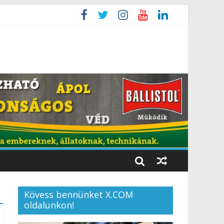
Kövess bennünket X.COM
oldalunkon!