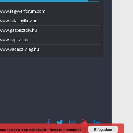
www.fegyverforum.com
www.kalasnyikov.hu
www.gazpisztoly.hu
www.kapszli.hu
www.vadasz-vilag.hu
Elfogadom
 használunk a jobb működésért.
További információk
tvédelmi tájékoztató
Média ajánlat
Előfizetés
Kapcsolat