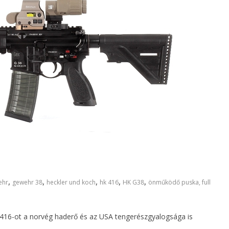
,
,
,
,
,
ehr
gewehr 38
heckler und koch
hk 416
HK G38
önműködő puska, full
416-ot a norvég haderő és az USA tengerészgyalogsága is