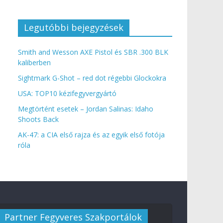
Legutóbbi bejegyzések
Smith and Wesson AXE Pistol és SBR .300 BLK
kaliberben
Sightmark G-Shot – red dot régebbi Glockokra
USA: TOP10 kézifegyvergyártó
Megtörtént esetek – Jordan Salinas: Idaho
Shoots Back
AK-47: a CIA első rajza és az egyik első fotója
róla
Partner Fegyveres Szakportálok