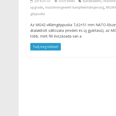
,
2014-01-07
5559 Views
bundeswehr
machine
,
,
upgrade
maschinengewehr kampfwertsteigerung
MG3K
géppuska
Az MG42 villámgéppuska 7,62×51 mm NATO-lősze
átalakított változata (eredeti és új gyártású), az M
több, mint fél évszázada van a
Tudj meg többet!