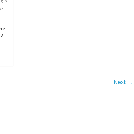
 gun
WS
rre
G3
Next →