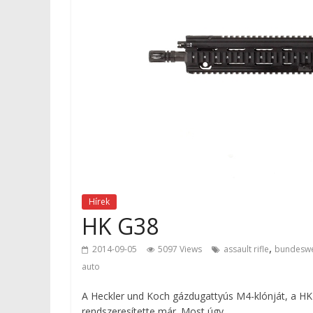
Hírek
HK G38
,
2014-09-05
5097 Views
assault rifle
bundesw
auto
A Heckler und Koch gázdugattyús M4-klónját, a HK
rendszeresítette már. Most úgy