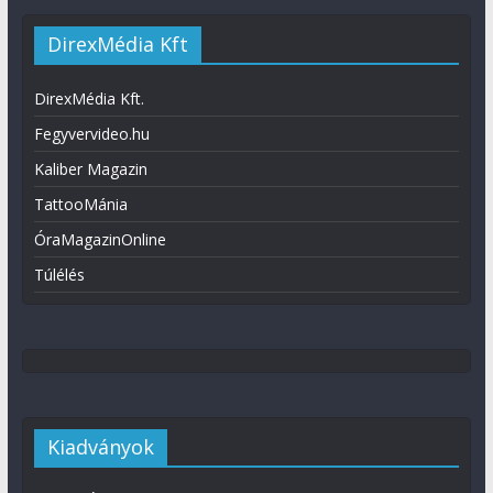
DirexMédia Kft
DirexMédia Kft.
Fegyvervideo.hu
Kaliber Magazin
TattooMánia
ÓraMagazinOnline
Túlélés
Kiadványok