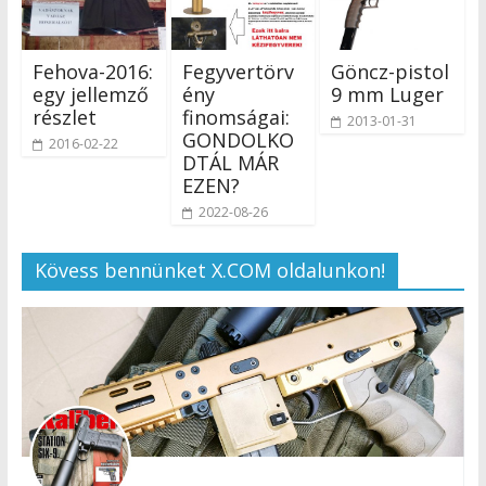
Fehova-2016:
Fegyvertörv
Göncz-pistol
egy jellemző
ény
9 mm Luger
részlet
finomságai:
2013-01-31
GONDOLKO
2016-02-22
DTÁL MÁR
EZEN?
2022-08-26
Kövess bennünket X.COM oldalunkon!