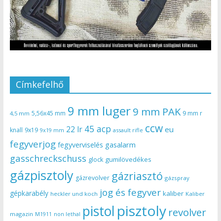
Címkefelhő
9 mm luger
9 mm PAK
5,56x45 mm
9 mm r
4,5 mm
ccw
45 acp
22 lr
eu
knall
9x19
9x19 mm
assault rifle
fegyverjog
gasalarm
fegyverviselés
gasschreckschuss
gumilövedékes
glock
gázpisztoly
gázriasztó
gázrevolver
gázspray
jog és fegyver
gépkarabély
kaliber
heckler und koch
Kaliber
pisztoly
pistol
revolver
magazin
non lethal
M1911