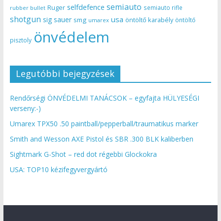
semiauto
selfdefence
Ruger
semiauto rifle
rubber bullet
shotgun
usa
sig sauer
smg
öntöltő karabély
öntöltő
umarex
önvédelem
pisztoly
Legutóbbi bejegyzések
Rendőrségi ÖNVÉDELMI TANÁCSOK – egyfajta HÜLYESÉGI
verseny:-)
Umarex TPX50 .50 paintball/pepperball/traumatikus marker
Smith and Wesson AXE Pistol és SBR .300 BLK kaliberben
Sightmark G-Shot – red dot régebbi Glockokra
USA: TOP10 kézifegyvergyártó