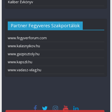
Kaliber Évkönyv
Partner Fegyveres Szakportálok
www.fegyverforum.com
www.kalasnyikov.hu
www.gazpisztoly.hu
www.kapszli.hu
www.vadasz-vilag.hu