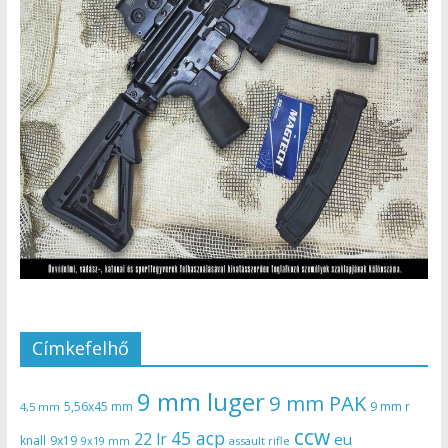
Címkefelhő
9 mm luger
9 mm PAK
5,56x45 mm
9 mm r
4,5 mm
ccw
45 acp
22 lr
eu
knall
9x19
9x19 mm
assault rifle