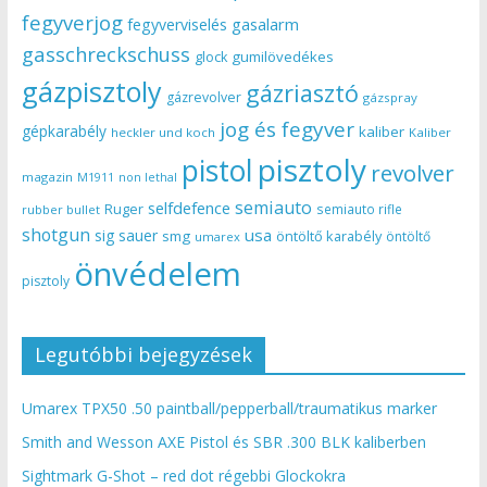
fegyverjog
gasalarm
fegyverviselés
gasschreckschuss
gumilövedékes
glock
gázpisztoly
gázriasztó
gázrevolver
gázspray
jog és fegyver
gépkarabély
kaliber
heckler und koch
Kaliber
pisztoly
pistol
revolver
magazin
non lethal
M1911
semiauto
selfdefence
Ruger
semiauto rifle
rubber bullet
shotgun
usa
sig sauer
smg
öntöltő karabély
öntöltő
umarex
önvédelem
pisztoly
Legutóbbi bejegyzések
Umarex TPX50 .50 paintball/pepperball/traumatikus marker
Smith and Wesson AXE Pistol és SBR .300 BLK kaliberben
Sightmark G-Shot – red dot régebbi Glockokra