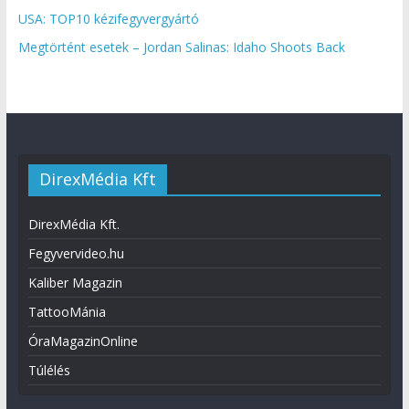
USA: TOP10 kézifegyvergyártó
Megtörtént esetek – Jordan Salinas: Idaho Shoots Back
DirexMédia Kft
DirexMédia Kft.
Fegyvervideo.hu
Kaliber Magazin
TattooMánia
ÓraMagazinOnline
Túlélés