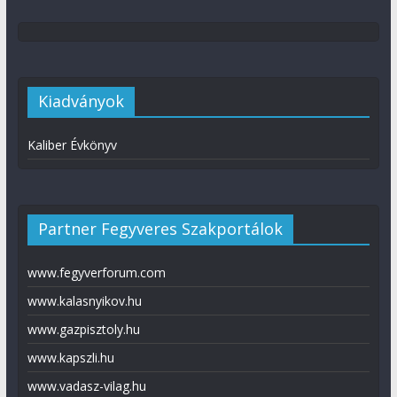
Kiadványok
Kaliber Évkönyv
Partner Fegyveres Szakportálok
www.fegyverforum.com
www.kalasnyikov.hu
www.gazpisztoly.hu
www.kapszli.hu
www.vadasz-vilag.hu