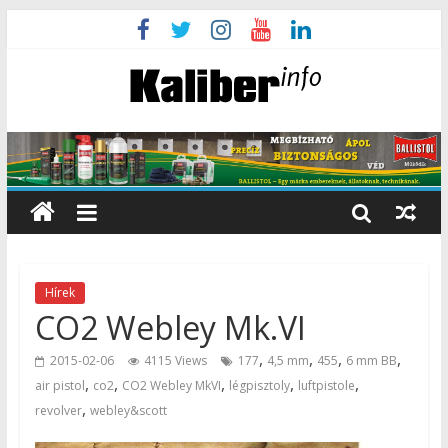
Hírek
CO2 Webley Mk.VI
,
,
,
,
2015-02-06
4115 Views
177
4,5 mm
455
6 mm BB
,
,
,
,
,
air pistol
co2
CO2 Webley MkVI
légpisztoly
luftpistole
,
revolver
webley&scott