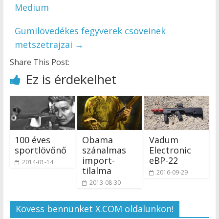
Medium
Gumilövedékes fegyverek csöveinek
metszetrajzai
→
Share This Post:
Ez is érdekelhet
100 éves
Obama
Vadum
sportlövőnő
szánalmas
Electronic
import-
eBP-22
2014-01-14
tilalma
2016-09-29
2013-08-30
Kövess bennünket X.COM oldalunkon!