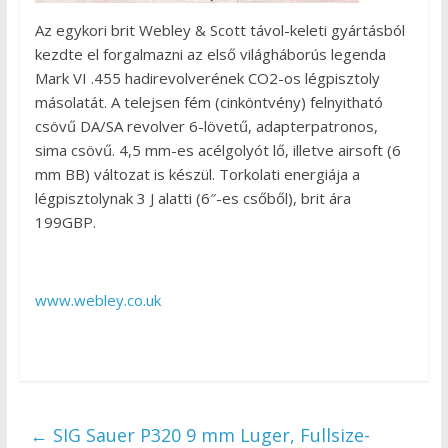
Az egykori brit Webley & Scott távol-keleti gyártásból
kezdte el forgalmazni az első világháborús legenda
Mark VI .455 hadirevolverének CO2-os légpisztoly
másolatát. A telejsen fém (cinköntvény) felnyitható
csövű DA/SA revolver 6-lövetű, adapterpatronos,
sima csövű. 4,5 mm-es acélgolyót lő, illetve airsoft (6
mm BB) változat is készül. Torkolati energiája a
légpisztolynak 3 J alatti (6″-es csőből), brit ára
199GBP.
www.webley.co.uk
←
SIG Sauer P320 9 mm Luger, Fullsize-